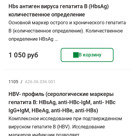
Hbs антиген вируса гепатита В (HbsAg)
количественное определение
Основной маркер острого и хронического гепатита
В (количественное определение). Количественное
определение HBsAg …
1 050 руб
В корзину
1105
/
A26.06.036.001
HBV- профиль (серологические маркеры
гепатита В: HBsAg, anti-HBc-IgM, anti- HBc
IgG+IgМ, HBeAg, anti-HBe, anti-HBs)
Комплексное исследование при подтвержденном
вирусном гепатите В (HBV). Исследование
маркеров инфекции позволяет …