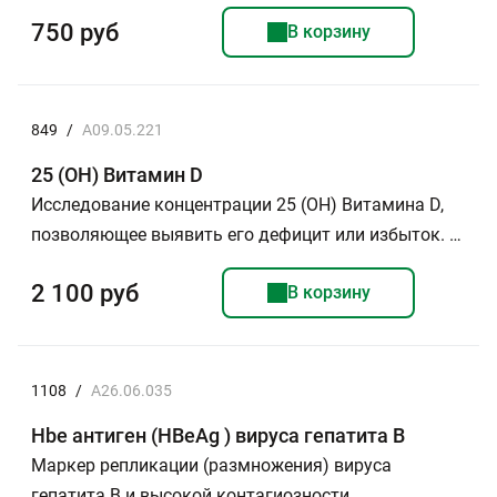
750 руб
В корзину
849
/
A09.05.221
25 (ОН) Витамин D
Исследование концентрации 25 (ОН) Витамина D,
позволяющее выявить его дефицит или избыток. …
2 100 руб
В корзину
1108
/
A26.06.035
Hbe антиген (HBeAg ) вируса гепатита В
Маркер репликации (размножения) вируса
гепатита В и высокой контагиозности