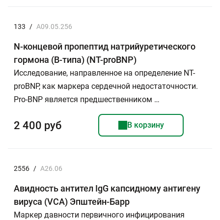
133
/
A09.05.256
N-концевой пропептид натрийуретического
гормона (В-типа) (NT-proBNP)
Исследование, направленное на определение NT-
proBNP, как маркера сердечной недостаточности.
Рro-BNP является предшественником …
2 400 руб
В корзину
2556
/
А26.06
Авидность антител IgG капсидному антигену
вируса (VCA) Эпштейн-Барр
Маркер давности первичного инфицирования