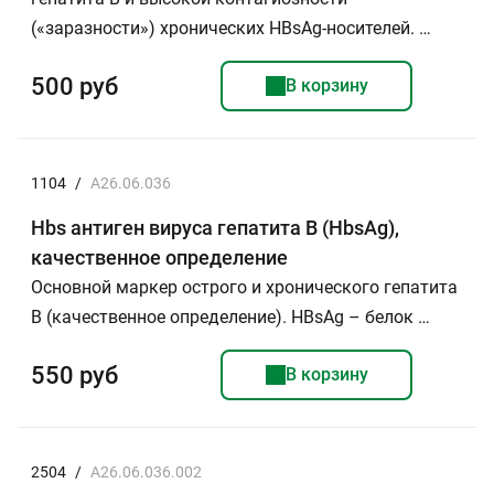
(«заразности») хронических НВsAg-носителей. …
500 руб
В корзину
1104
/
A26.06.036
Hbs антиген вируса гепатита В (HbsAg),
качественное определение
Основной маркер острого и хронического гепатита
В (качественное определение). HBsAg – белок …
550 руб
В корзину
2504
/
A26.06.036.002