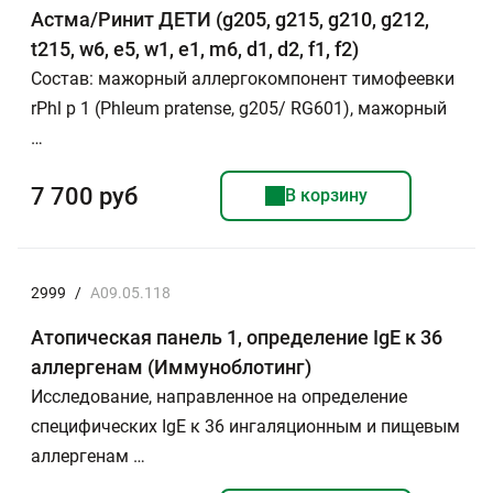
Астма/Ринит ДЕТИ (g205, g215, g210, g212,
t215, w6, e5, w1, e1, m6, d1, d2, f1, f2)
Состав: мажорный аллергокомпонент тимофеевки
rPhl p 1 (Phleum pratense, g205/ RG601), мажорный
…
7 700 руб
В корзину
2999
/
A09.05.118
Атопическая панель 1, определение IgE к 36
аллергенам (Иммуноблотинг)
Исследование, направленное на определение
специфических IgE к 36 ингаляционным и пищевым
аллергенам …