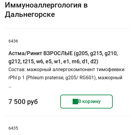
Иммуноаллергология в
Дальнегорске
6436
Астма/Ринит ВЗРОСЛЫЕ (g205, g215, g210,
g212, t215, w6, e5, w1, e1, m6, d1, d2)
Состав: мажорный аллергокомпонент тимофеевки
rPhl p 1 (Phleum pratense, g205/ RG601), мажорный
…
7 500 руб
В корзину
6435