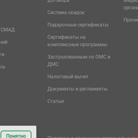
договора
Меди
орган
Система скидок
Прочи
Подарочные сертификаты
р/СМАД
Сертификаты на
чей
комплексные программы
ги
Застрахованным по ОМС и
ДМС
ись
Налоговый вычет
Документы и регламенты
Статьи
Понятно