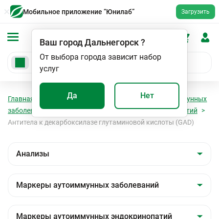
Мобильное приложение “Юнилаб”
Загрузить
Ваш город
Дальнегорск
?
От выбора города зависит набор
услуг
Да
Нет
Главная
Анализы
Анализы
Маркеры аутоиммунных
заболеваний
Маркеры аутоиммунных эндокринопатий
Антитела к декарбоксилазе глутаминовой кислоты (GAD)