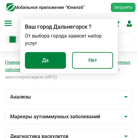
Мобильное приложение “Юнилаб”
Загрузить
Ваш город
Дальнегорск
?
От выбора города зависит набор
услуг
Да
Нет
Главная
Анализы
Анализы
Маркеры аутоиммунных
заболеваний
Диагностика васкулитов
Антитела к
миелопероксидазе (MPO)