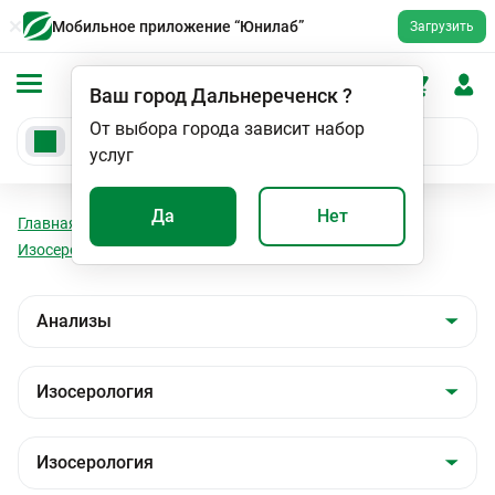
Мобильное приложение “Юнилаб”
Загрузить
Ваш город
Дальнереченск
?
От выбора города зависит набор
услуг
Да
Нет
Главная
Анализы
Анализы
Изосерология
Изосерология
Резус- фактор