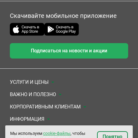
Скачивайте мобильное приложение
Подписаться на новости и акции
УСЛУГИ И ЦЕНЫ
Анализы
ВАЖНО И ПОЛЕЗНО
Комплексы
Документы для заключения договора
КОРПОРАТИВНЫМ КЛИЕНТАМ
УЗИ
Система скидок
Медицинским организациям
ИНФОРМАЦИЯ
ЭКГ/Холтер/СМАД
Подарочные сертификаты
Прочим организациям
О Компании
Мы используем
cookie-файлы
, чтобы
© «ЮНИЛАБ», 2003 - 2026
Понятно