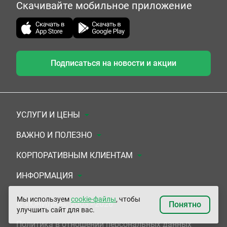
Скачивайте мобильное приложение
Подписаться на новости и акции
УСЛУГИ И ЦЕНЫ
Анализы
ВАЖНО И ПОЛЕЗНО
Комплексы
Документы для заключения договора
КОРПОРАТИВНЫМ КЛИЕНТАМ
УЗИ
Система скидок
Медицинским организациям
ИНФОРМАЦИЯ
ЭКГ/Холтер/СМАД
Подарочные сертификаты
Прочим организациям
О Компании
Мы используем
cookie-файлы
, чтобы
© «ЮНИЛАБ», 2003 - 2026
Понятно
улучшить сайт для вас.
Приемы врачей
Сертификаты на комплексные программы
Контакты
Политика в отношении персональных данных