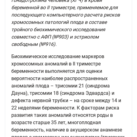
гонадотропина человека (ХГЧ) в крови
беременной во II триместре, применяемое для
последующего компьютерного расчета рисков
хромосомных патологий плода в составе
тройного биохимического исследования
совместно с АФП (№903) и эстриолом
свободным (№916).
Биохимическое исследование маркеров
хромосомных аномалий в II триместре
беременности выполняется для оценки
вероятности наиболее распространенных
аномалий плода – трисомии 21 (синдрома
Дауна), трисомии 18 (синдрома Эдвардса) и
дефекта нервной трубки – на сроке между 14 и
22 неделями беременности. К факторам риска
развития таких аномалий относятся роды в
возрасте старше 35 лет, многоплодная
беременность, наличие в акушерском анамнезе