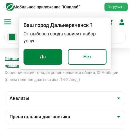
Мобильное приложение “Юнилаб”
Загрузить
Ваш город
Дальнереченск
?
От выбора города зависит набор
услуг
Да
Нет
Главная
Анализы
Анализы
Пренатальная
диагностика
Пренатальная диагностика
Хорионический гонадотропин человека общий, ХГЧ-общий
(пренатальная диагностика: 14-22нед.)