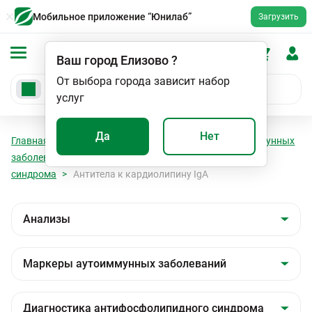
Мобильное приложение “Юнилаб”
Загрузить
Ваш город
Елизово
?
От выбора города зависит набор
услуг
Да
Нет
Главная
Анализы
Анализы
Маркеры аутоиммунных
заболеваний
Диагностика антифосфолипидного
синдрома
Антитела к кардиолипину IgA