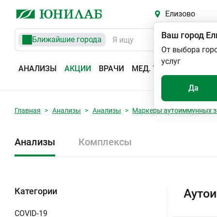
Елизово
Ваш город
Ел
Ближайшие города
От выбора гор
услуг
АНАЛИЗЫ
АКЦИИ
ВРАЧИ
МЕД. УСЛУГИ
АДРЕС
Да
Главная
Анализы
Анализы
Маркеры аутоиммунных з
Анализы
Комплексы
Категории
Аутои
COVID-19