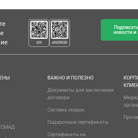
те
Подписать
ое
новости и
ние
IOS
ANDROID
ЦЕНЫ
ВАЖНО И ПОЛЕЗНО
КОРП
КЛИЕ
Документы для заключения
договора
Меди
орган
Система скидок
Прочи
Подарочные сертификаты
р/СМАД
Сертификаты на