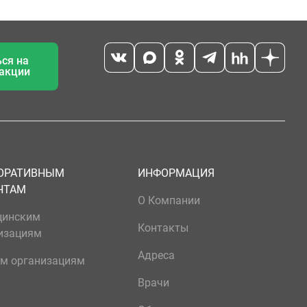
ся на
 акции
ОРАТИВНЫМ
ИНФОРМАЦИЯ
НТАМ
О Компании
цинским
Контакты
изациям
Адреса
м организациям
Врачи