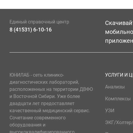
Единый справочный центр
Скачивай
8 (41531) 6-10-16
мобильн
приложе
ЮНИЛАБ - сеть клинико-
УСЛУГИ И 
диагностических лабораторий,
Анализы
расположенных на территории ДВФО
и Восточной Сибири. Уже более
Комплексы
двадцати лет предоставляет
качественный медицинский сервис.
УЗИ
Сочетание современного
ЭКГ/Холте
оборудования и
высококвалифицированного