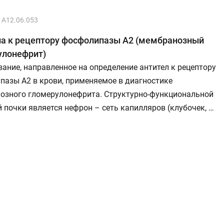
A12.06.053
ла к рецептору фосфолипазы А2 (мембранозный
улонефрит)
ание, направленное на определение антител к рецептору
пазы А2 в крови, применяемое в диагностике
озного гломерулонефрита. Структурно-функциональной
 почки является нефрон – сеть капилляров (клубочек, …