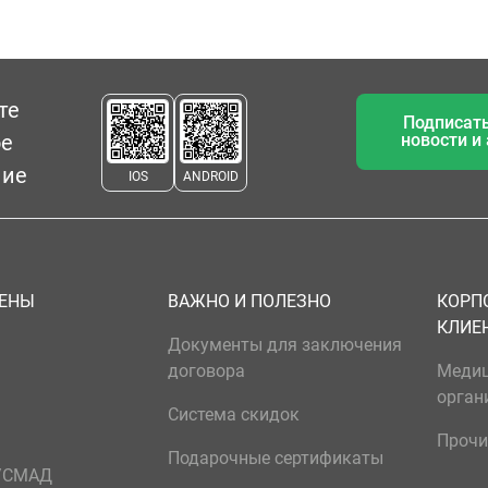
те
Подписать
ое
новости и
ние
IOS
ANDROID
ЦЕНЫ
ВАЖНО И ПОЛЕЗНО
КОРП
КЛИЕ
Документы для заключения
договора
Меди
орган
Система скидок
Прочи
Подарочные сертификаты
р/СМАД