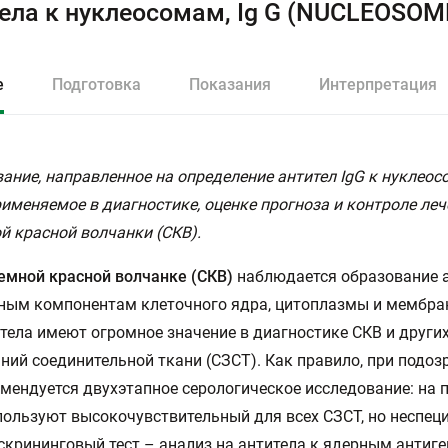
ела к нуклеосомам, Ig G (NUCLEOSOM
е
Подготовка
Показания
Интерпретация
ание, направленное на определение антител IgG к нуклеос
рименяемое в диагностике, оценке прогноза и контроле ле
й красной волчанки (СКВ).
емной красной волчанке (СКВ)
наблюдается образование 
ным компонентам клеточного ядра, цитоплазмы и мембра
тела имеют огромное значение в диагностике СКВ и други
ний соединительной ткани (СЗСТ). Как правило, при подоз
мендуется двухэтапное серологическое исследование: на 
пользуют высокочувствительный для всех СЗСТ, но неспе
скрининговый тест – анализ на антитела к ядерным антиге