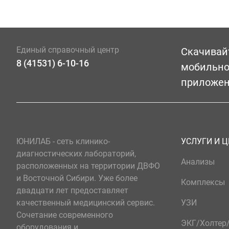
Единый справочный центр
Скачивай
8 (41531) 6-10-16
мобильн
приложе
ЮНИЛАБ - сеть клинико-
УСЛУГИ И 
диагностических лабораторий,
Анализы
расположенных на территории ДВФО
и Восточной Сибири. Уже более
Комплексы
двадцати лет предоставляет
качественный медицинский сервис.
УЗИ
Сочетание современного
ЭКГ/Холте
оборудования и