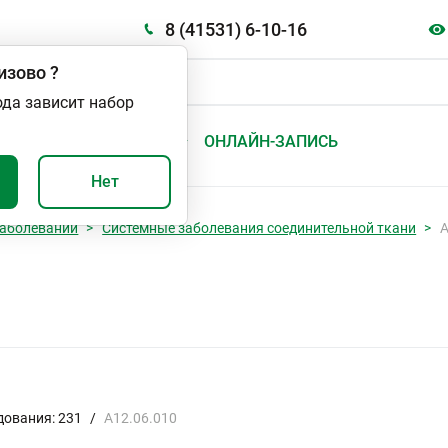
8 (41531) 6-10-16
изово
?
ода зависит набор
А
ВАЖНО И ПОЛЕЗНО
ОНЛАЙН-ЗАПИСЬ
Нет
аболеваний
Системные заболевания соединительной ткани
А
дования: 231
/
A12.06.010