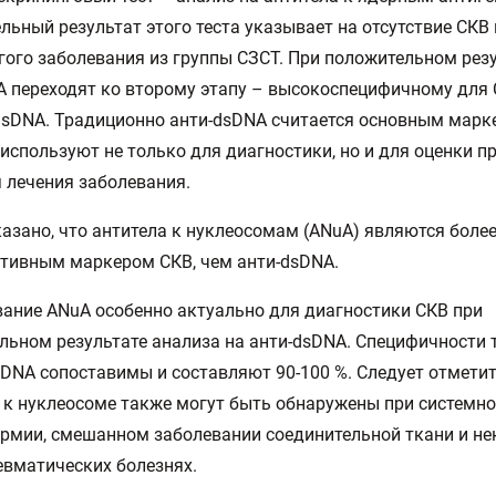
льный результат этого теста указывает на отсутствие СКВ 
гого заболевания из группы СЗСТ. При положительном рез
A переходят ко второму этапу – высокоспецифичному для 
dsDNA. Традиционно анти-dsDNA считается основным марк
используют не только для диагностики, но и для оценки п
 лечения заболевания.
азано, что антитела к нуклеосомам (ANuA) являются боле
тивным маркером СКВ, чем анти-dsDNA.
ание ANuA особенно актуально для диагностики СКВ при
льном результате анализа на анти-dsDNA. Специфичности 
sDNA сопоставимы и составляют 90-100 %. Следует отметит
 к нуклеосоме также могут быть обнаружены при системн
рмии, смешанном заболевании соединительной ткани и н
евматических болезнях.