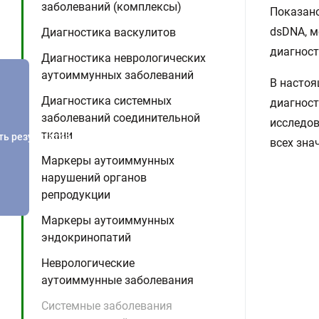
заболеваний (комплексы)
Показано
dsDNA, м
Диагностика васкулитов
диагност
Диагностика неврологических
аутоиммунных заболеваний
В настоя
Диагностика системных
диагност
заболеваний соединительной
исследов
ткани
ть результатов
всех зна
Маркеры аутоиммунных
нарушений органов
репродукции
Маркеры аутоиммунных
эндокринопатий
Неврологические
аутоиммунные заболевания
Системные заболевания