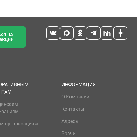
ся на
 акции
ОРАТИВНЫМ
ИНФОРМАЦИЯ
НТАМ
О Компании
цинским
Контакты
изациям
Адреса
м организациям
Врачи