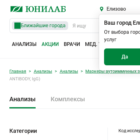
Елизово
Ваш город
Ел
Ближайшие города
От выбора гор
услуг
АНАЛИЗЫ
АКЦИИ
ВРАЧИ
МЕД. УСЛУГИ
АДРЕС
Да
Главная
Анализы
Анализы
Маркеры аутоиммунных з
ANTIBODY, IgG)
Анализы
Комплексы
Категории
Код иссле