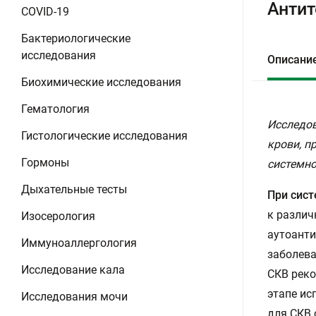
Антит
COVID-19
Бактериологические
исследования
Описани
Биохимические исследования
Гематология
Исследов
Гистологические исследования
крови, п
Гормоны
системно
Дыхательные тесты
При сист
к различ
Изосерология
аутоанти
Иммуноаллергология
заболева
Исследование кала
СКВ реко
этапе ис
Исследования мочи
для СКВ 