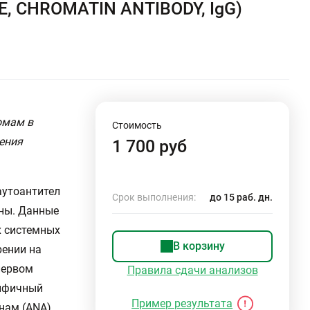
E, CHROMATIN ANTIBODY, IgG)
омам в
Стоимость
чения
1 700 руб
аутоантител
Срок выполнения:
до 15 раб. дн.
ны. Данные
х системных
В корзину
рении на
первом
Правила сдачи анализов
цифичный
Пример результата
нам (ANA).