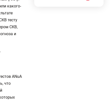
или какого-
ультате
СКВ тесту
ером СКВ,
рогноза и
е
тестов ANuA
ь, что
ой
екоторых