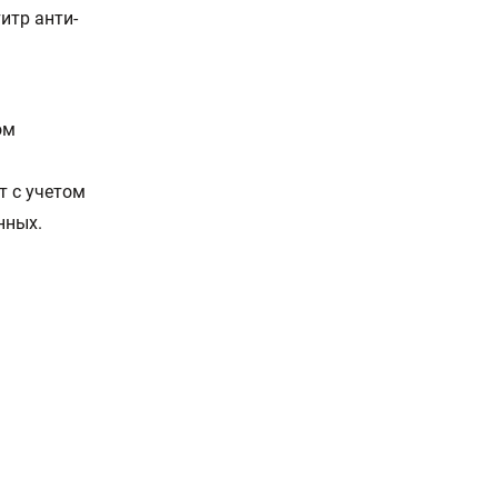
итр анти-
ом
т с учетом
нных.