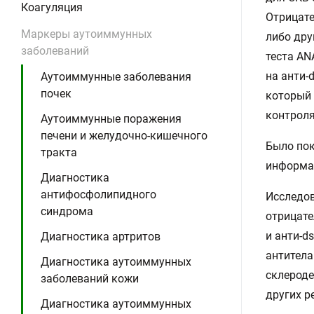
Коагуляция
Отрицате
Маркеры аутоиммунных
либо дру
заболеваний
теста AN
на анти-
Аутоиммунные заболевания
почек
который 
контроля
Аутоиммунные поражения
печени и желудочно-кишечного
Было пок
тракта
информа
Диагностика
антифосфолипидного
Исследов
синдрома
отрицате
и анти-d
Диагностика артритов
антитела
Диагностика аутоиммунных
склероде
заболеваний кожи
других р
Диагностика аутоиммунных