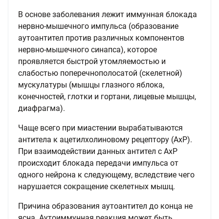
В основе заболевания лежит иммунная блокада
нервно-мышечного импульса (образование
аутоантител против различных компонентов
нервно-мышечного синапса), которое
проявляется быстрой утомляемостью и
слабостью поперечнополосатой (скелетной)
мускулатуры (мышцы глазного яблока,
конечностей, глотки и гортани, лицевые мышцы,
диафрагма).
Чаще всего при миастении вырабатываются
антитела к ацетилхолиновому рецептору (АхР).
При взаимодействии данных антител с АхР
происходит блокада передачи импульса от
одного нейрона к следующему, вследствие чего
нарушается сокращение скелетных мышц.
Причина образования аутоантител до конца не
ясна. Аутоиммунная реакция может быть