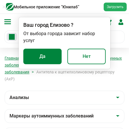
Мобильное приложение “Юнилаб”
Загрузить
Ваш город
Елизово
?
От выбора города зависит набор
услуг
Да
Нет
Главная
Анализы
Анализы
Маркеры аутоиммунных
заболеваний
Неврологические аутоиммунные
заболевания
Антитела к ацетилхолиновому рецептору
(АхР)