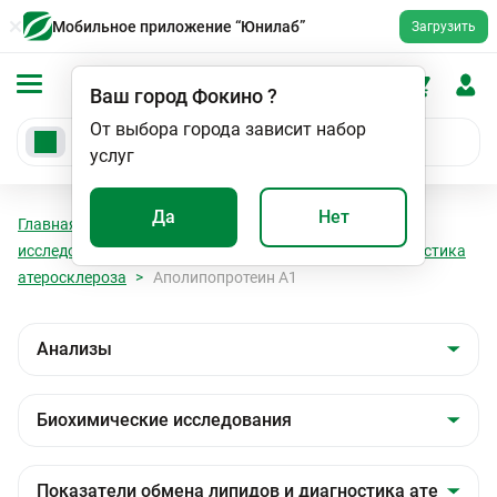
Мобильное приложение “Юнилаб”
Загрузить
Ваш город
Фокино
?
От выбора города зависит набор
услуг
Да
Нет
Главная
Анализы
Анализы
Биохимические
исследования
Показатели обмена липидов и диагностика
атеросклероза
Аполипопротеин А1