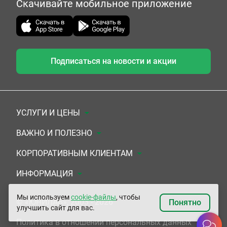
Скачивайте мобильное приложение
Подписаться на новости и акции
УСЛУГИ И ЦЕНЫ
Анализы
ВАЖНО И ПОЛЕЗНО
Комплексы
Документы для заключения договора
КОРПОРАТИВНЫМ КЛИЕНТАМ
УЗИ
Система скидок
Медицинским организациям
ИНФОРМАЦИЯ
ЭКГ/Холтер/СМАД
Подарочные сертификаты
Прочим организациям
О Компании
Мы используем
cookie-файлы
, чтобы
© «ЮНИЛАБ», 2003 - 2026
Понятно
улучшить сайт для вас.
Приемы врачей
Сертификаты на комплексные программы
Контакты
Политика в отношении персональных данных