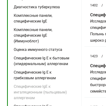
1402
/
Диагностика туберкулеза
Специфи
Комплексные панели,
специфические IgE
Исследов
специфич
Комплексные панели,
Полынь г
специфические IgE
широко 
(Иммуноблот)
Оценка иммунного статуса
1423
/
Специфические Ig E к бытовым
(эпидермальным) аллергенам
Специфи
Исследов
Специфические Ig E к
грибковым аллергенам
специфич
быстрор
Специфические IgE к
семейст
ингаляционным (пыльцевым)
аллергенам