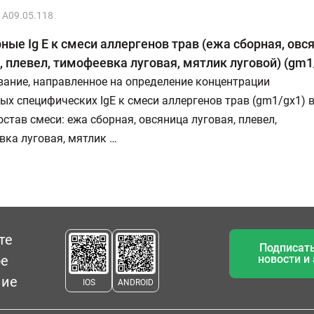
A09.05.118
ые Ig E к смеси аллергенов трав (ежа сборная, овс
, плевел, тимофеевка луговая, мятлик луговой) (gm1
ание, направленное на определение концентрации
х специфических IgE к смеси аллергенов трав (gm1/gх1) 
остав смеси: ежа сборная, овсяница луговая, плевел,
ка луговая, мятлик …
те
Подписать
ое
новости и
ние
IOS
ANDROID