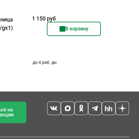
1 150 руб
яница
/gх1)
В корзину
в
до 4 раб. дн.
ся на
 акции