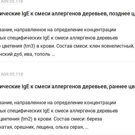
A09.05.118
ческие IgE к смеси аллергенов деревьев, позднее 
ание, направленное на определение концентрации
х специфических IgE к смеси аллергенов деревьев
 цветения (tm3) в крови. Состав смеси: клен ясенелистный,
ский дуб, ива, тополь …
A09.05.118
ческие IgE к смеси аллергенов деревьев, раннее ц
ание, направленное на определение концентрации
х специфических IgE к смеси аллергенов деревьев
цветения (tm2) в крови. Состав смеси: береза
атая, орешник, лещина, ольха серая, …