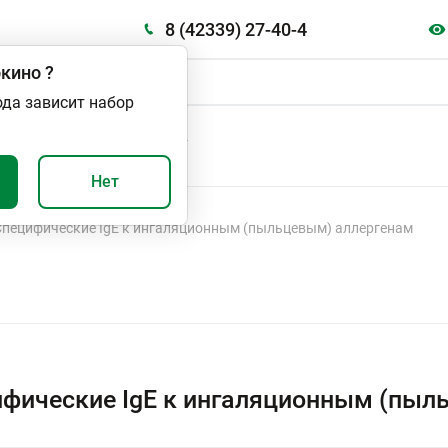
8 (42339) 27-40-4
кино
?
ода зависит набор
А
ВАЖНО И ПОЛЕЗНО
Нет
Специфические IgE к ингаляционным (пыльцевым) аллергенам
фические IgE к ингаляционным (пыл