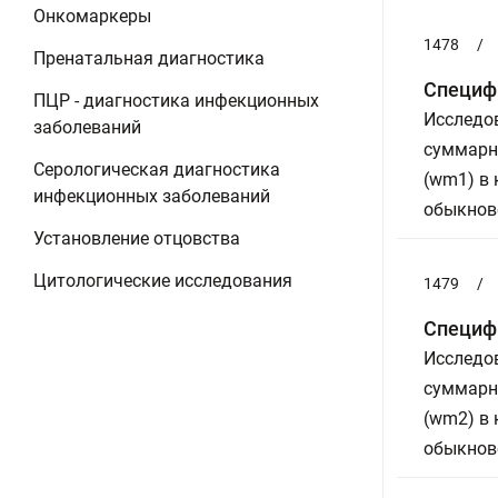
Онкомаркеры
1478
/
Пренатальная диагностика
Специфи
ПЦР - диагностика инфекционных
Исследов
заболеваний
суммарны
Серологическая диагностика
(wm1) в 
инфекционных заболеваний
обыкнове
Установление отцовства
Цитологические исследования
1479
/
Специфи
Исследов
суммарны
(wm2) в 
обыкнове