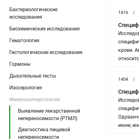
Бактериологические
1416
/
исследования
Специфи
Биохимические исследования
Исследов
Гематология
специфич
крови. А
Гистологические исследования
относит
Гормоны
Дыхательные тесты
1404
/
Изосерология
Специфи
Иммуноаллергология
Исследов
специфич
Выявление лекарственной
Одуванчи
непереносимости (РТМЛ)
июне, ин
Диагностика пищевой
непереносимости