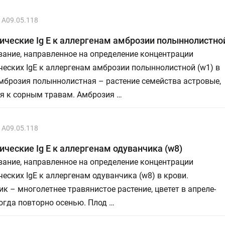
A09.05.118
ческие Ig E к аллергенам амброзии полыннолистной
ание, направленное на определение концентрации
еских IgE к аллергенам амброзии полыннолистной (w1) в
мброзия полыннолистная – растение семейства астровые,
ся к сорным травам. Амброзия …
A09.05.118
ческие Ig E к аллергенам одуванчика (w8)
ание, направленное на определение концентрации
еских IgE к аллергенам одуванчика (w8) в крови.
к – многолетнее травянистое растение, цветет в апреле-
огда повторно осенью. Плод …