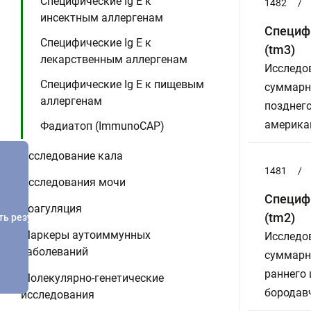
Специфические Ig E к
1482
/
инсектным аллергенам
Специфи
Специфические Ig E к
(tm3)
лекарственным аллергенам
Исследов
Специфические Ig E к пищевым
суммарны
аллергенам
позднего
американ
Фадиатоп (ImmunoCAP)
Исследование кала
1481
/
Исследования мочи
Специфи
Коагуляция
(tm2)
ть результатов
Маркеры аутоиммунных
Исследов
заболеваний
суммарны
раннего 
Молекулярно-генетические
бородавч
исследования