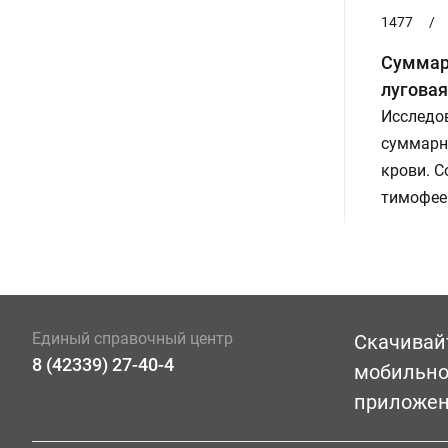
1477
/
Суммарн
луговая
Исследов
суммарны
крови. С
тимофеев
Единый справочный центр
Скачивай
8 (42339) 27-40-4
мобильн
приложе