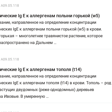
A09.05.118
ческие Ig E к аллергенам полыни горькой (w5)
ание, направленное на определение концентрации
еских IgE к аллергенам полыни горькой (w5) в крови.
орькая – многолетнее травянистое растение, которое
распространено на Дальнем …
A09.05.118
ческие Ig E к аллергенам тополя (t14)
ание, направленное на определение концентрации
еских IgE к аллергенам тополя (t14) в крови. Тополь – род
астущих двудомных (реже однодомных) деревьев
ва Ивовые. В умеренную …