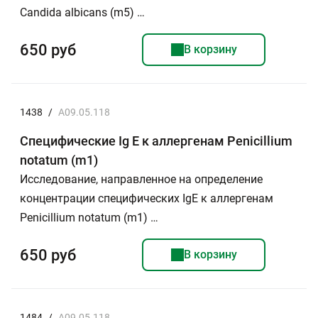
Candida albicans (m5) …
650 руб
В корзину
1438
/
A09.05.118
Специфические Ig E к аллергенам Penicillium
notatum (m1)
Исследование, направленное на определение
концентрации специфических IgE к аллергенам
Penicillium notatum (m1) …
650 руб
В корзину
1484
/
A09.05.118