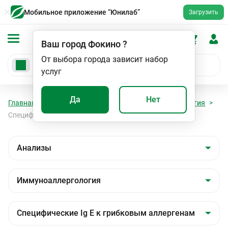
Мобильное приложение “Юнилаб”
Загрузить
Ваш город
Фокино
?
От выбора города зависит набор
услуг
Да
Нет
Главная
Анализы
Анализы
Иммуноаллергология
Специфические Ig E к грибковым аллергенам