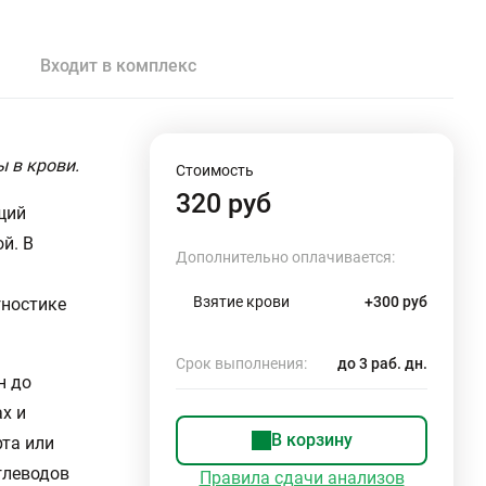
Входит в комплекс
 в крови.
Стоимость
320 руб
щий
й. В
Дополнительно оплачивается:
Взятие крови
+300 руб
гностике
Срок выполнения:
до 3 раб. дн.
н до
х и
В корзину
рта или
глеводов
Правила сдачи анализов