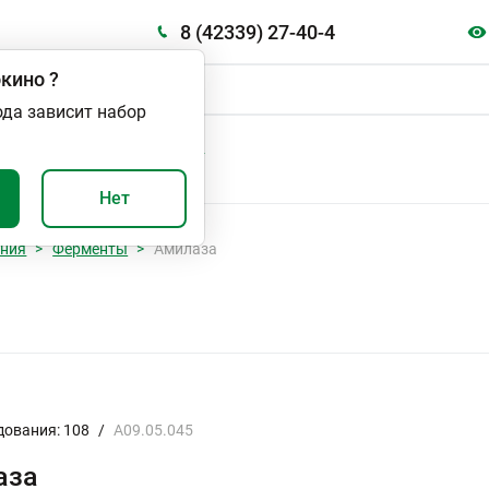
8 (42339) 27-40-4
кино
?
ода зависит набор
А
ВАЖНО И ПОЛЕЗНО
Нет
ания
Ферменты
Амилаза
дования: 108
/
A09.05.045
аза