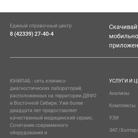
Единый справочный центр
Скачивай
8 (42339) 27-40-4
мобильн
приложе
ЮНИЛАБ - сеть клинико-
УСЛУГИ И 
диагностических лабораторий,
Анализы
расположенных на территории ДВФО
и Восточной Сибири. Уже более
Комплексы
двадцати лет предоставляет
качественный медицинский сервис.
УЗИ
Сочетание современного
ЭКГ/Холте
оборудования и