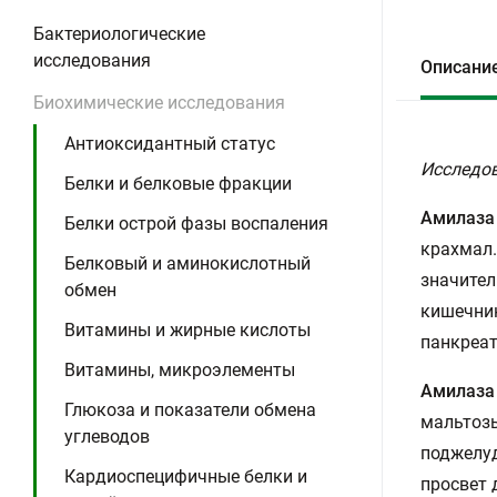
Бактериологические
исследования
Описани
Биохимические исследования
Антиоксидантный статус
Исследов
Белки и белковые фракции
Амилаза
Белки острой фазы воспаления
крахмал.
Белковый и аминокислотный
значител
обмен
кишечник
Витамины и жирные кислоты
панкреат
Витамины, микроэлементы
Амилаза
Глюкоза и показатели обмена
мальтозы
углеводов
поджелуд
Кардиоспецифичные белки и
просвет 