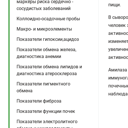
маркёры риска сердечно -
пищи.
сосудистых заболеваний
В сыворо
Коллоидно-осадочные пробы
человек 
Макро- и микроэлементы
активнос
Показатели гипоксии,ацидоз
изменяет
увеличе
Показатели обмена железа,
диагностика анемии
активнос
Показатели обмена липидов и
Амилаза 
диагностика атеросклероза
иммуногл
Показатели пигментного
почечные
обмена
наблюда
Показатели фиброза
Показатели функции почек
Показатели электролитного