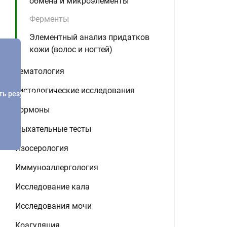
обмена и микроэлементы
Ферменты
Элементный анализ придатков
кожи (волос и ногтей)
Гематология
Гистологические исследования
ть результатов
Гормоны
Дыхательные тесты
Изосерология
Иммуноаллергология
Исследование кала
Исследования мочи
Коагуляция