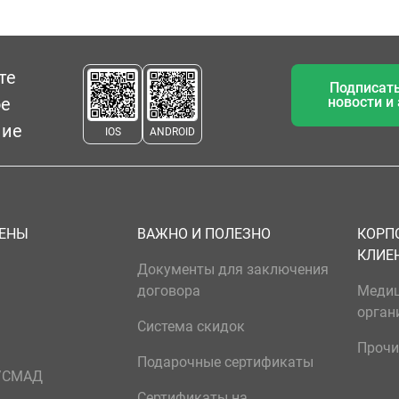
те
Подписать
ое
новости и
ние
IOS
ANDROID
ЦЕНЫ
ВАЖНО И ПОЛЕЗНО
КОРП
КЛИЕ
Документы для заключения
договора
Меди
орган
Система скидок
Прочи
Подарочные сертификаты
р/СМАД
Сертификаты на