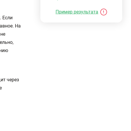
Пример результата
. Если
авное. На
 не
ельно,
ению
ит через
е