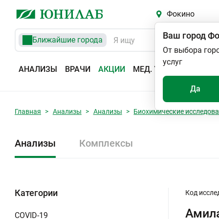
Фокино
Ваш город
Фо
Ближайшие города
От выбора гор
услуг
АНАЛИЗЫ
ВРАЧИ
АКЦИИ
МЕД. УСЛУГИ
АДРЕС
Да
Главная
Анализы
Анализы
Биохимические исследов
Анализы
Комплексы
Категории
Код иссле
Амил
COVID-19