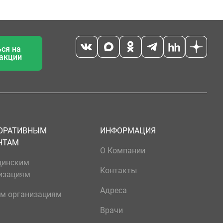
ся на
 акции
ОРАТИВНЫМ
ИНФОРМАЦИЯ
НТАМ
О Компании
цинским
Контакты
изациям
Адреса
м организациям
Врачи