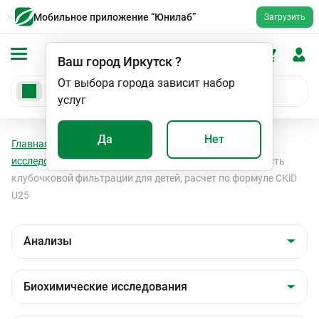
Мобильное приложение “Юнилаб”
Загрузить
Ваш город
Иркутск
?
От выбора города зависит набор
услуг
Да
Нет
Главная
Анализы
Анализы
Биохимические
исследования
Показатели функции почек
Скорость
клубочковой фильтрации для детей, расчет по формуле CKiD
U25