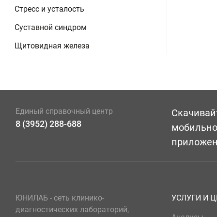
Стресс и усталость
Суставной синдром
Щитовидная железа
Единый справочный центр
Скачивай
8 (3952) 288-688
мобильн
приложе
ЮНИЛАБ - сеть клинико-
УСЛУГИ И 
диагностических лабораторий,