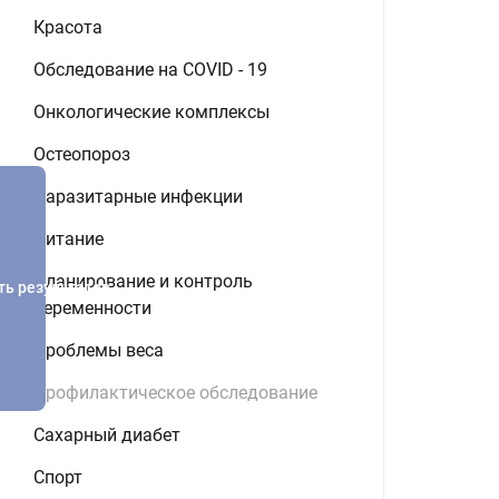
Красота
Обследование на COVID - 19
Онкологические комплексы
Остеопороз
Паразитарные инфекции
Питание
Планирование и контроль
ть результатов
беременности
Проблемы веса
Профилактическое обследование
Сахарный диабет
Спорт