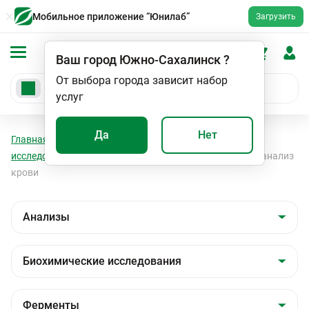
Мобильное приложение “Юнилаб”
Загрузить
Ваш город
Южно-Сахалинск
?
От выбора города зависит набор
услуг
Да
Нет
Главная
Анализы
Анализы
Биохимические
исследования
Ферменты
Общетерапевтический анализ
крови