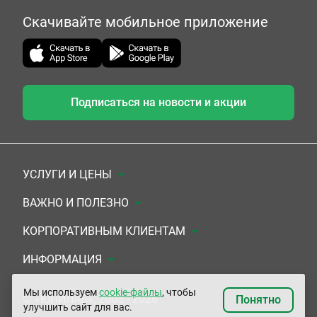
Скачивайте мобильное приложение
Подписаться на новости и акции
УСЛУГИ И ЦЕНЫ
Анализы
ВАЖНО И ПОЛЕЗНО
Комплексы
Документы для заключения договора
КОРПОРАТИВНЫМ КЛИЕНТАМ
УЗИ
Система скидок
Медицинским организациям
ИНФОРМАЦИЯ
ЭКГ/Холтер/СМАД
Подарочные сертификаты
Прочим организациям
О Компании
Мы используем
cookie-файлы
, чтобы
© «ЮНИЛАБ», 2003 - 2026
Понятно
улучшить сайт для вас.
Приемы врачей
Сертификаты на комплексные программы
Контакты