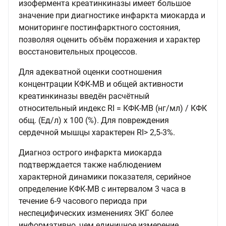
изофермента креатинкиназы имеет большое
значение при диагностике инфаркта миокарда и
мониторинге постинфарктного состояния,
позволяя оценить объём поражения и характер
восстановительных процессов.
Для адекватной оценки соотношения
концентрации КФК-MB и общей активности
креатинкиназы введён расчётный
относительный индекс RI = КФК-MB (нг/мл) / КФК
общ. (Ед/л) х 100 (%). Для повреждения
сердечной мышцы характерен RI> 2,5-3%.
Диагноз острого инфаркта миокарда
подтверждается также наблюдением
характерной динамики показателя, серийное
определение КФК-MB с интервалом 3 часа в
течение 6-9 часового периода при
неспецифических изменениях ЭКГ более
информативно, чем единичное измерение.