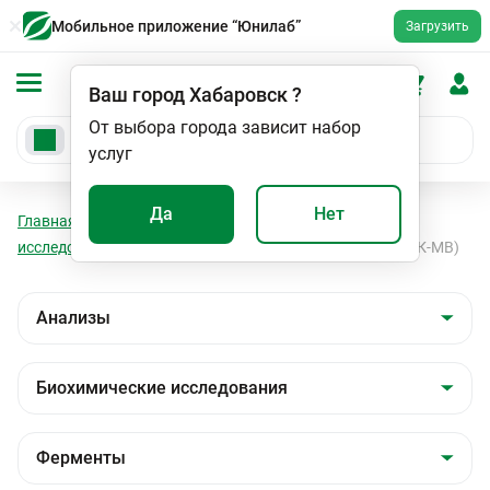
Мобильное приложение “Юнилаб”
Загрузить
Ваш город
Хабаровск
?
От выбора города зависит набор
услуг
Да
Нет
Главная
Анализы
Анализы
Биохимические
исследования
Ферменты
Креатинкиназа-МВ (КФК-МВ)