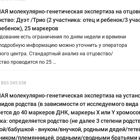
АЯ молекулярно-генетическая экспертиза на отцов
ство: Дуэт /Трио (2 участника: отец и ребенок/3 учас
ребенок), 25 маркеров
дование есть ограничения по дням недели и времени
 подробную информацию можно уточнить у оператора
ого центра. Стандартный анализ на отцовство/
тво проводится по 25 …
B03.045.038
АЯ молекулярно-генетическая экспертиза на устан
видов родства (в зависимости от исследуемого вида
ется до 40 маркеров ДНК, маркеры Х или Y хромосо
ка: определяется родство (не далее 3 степени родс
й/бабушкой - внуком/внучкой, родными дядей/тетей
ником/племянницей, родными/сводными братьями и