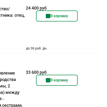
24 400 руб
ство/
тника: отец,
В корзину
до 36 раб. дн.
33 600 руб
овление
 родства
В корзину
мы, 2
тва) между
 -
 сестрами,