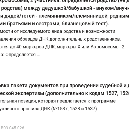
 хромосомы, 2 участника: определяется родство (не 
 родства) между дедушкой/бабушкой - внуком/внучк
и дядей/тетей - племянником/племянницей, родным
и братьями и сестрами, близнецовый тест).
мости от исследуемого вида родства и возможности
авления образцов ДНК дополнительных родственников,
тся до 40 маркеров ДНК, маркеры Х или У-хромосомы. 2
а: Определяется …
вка пакета документов при проведении судебной и
еской экспертизы (дополнительно к кодам 1527, 1528
ельная позиция, которая предлагается к программе
ального профиля ДНК (№1537, 1528 и 1537).
B03.045.026