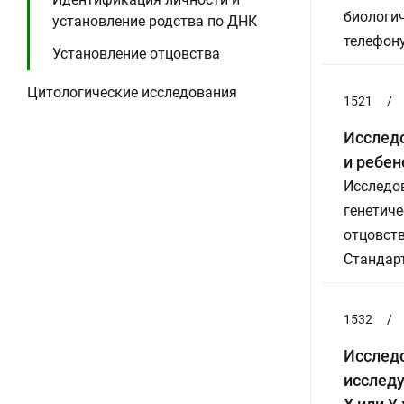
биологич
установление родства по ДНК
телефону
Установление отцовства
Цитологические исследования
1521
/
Исследо
и ребен
Исследов
генетиче
отцовств
Стандарт
1532
/
Исслед
исследу