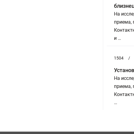
близнец
На иссле
приема,
Контактн
и …
1504
/
Установ
На иссле
приема,
Контактн
…