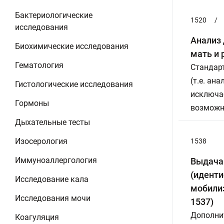
Бактериологические
1520
/
исследования
Анализ 
Биохимические исследования
мать и 
Гематология
Стандарт
(т.е. ан
Гистологические исследования
исключае
Гормоны
возможно
Дыхательные тесты
Изосерология
1538
Иммуноаллергология
Выдача
(иденти
Исследование кала
мобилиз
Исследования мочи
1537)
Дополнит
Коагуляция