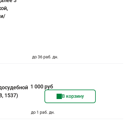
далее 3
ой,
и/
до 36 раб. дн.
1 000 руб
 досудебной
, 1537)
В корзину
до 1 раб. дн.