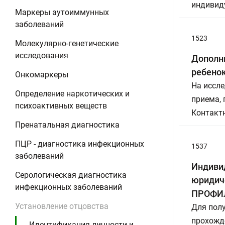
индивид
Маркеры аутоиммунных
заболеваний
1523
Молекулярно-генетические
исследования
Дополни
ребенок
Онкомаркеры
На иссле
Определение наркотических и
приема,
психоактивных веществ
Контактн
Пренатальная диагностика
ПЦР - диагностика инфекционных
1537
заболеваний
Индиви
Серологическая диагностика
юридич
инфекционных заболеваний
ПРОФИЛ
Установление отцовства
Для пол
прохожд
Идентификация личности и