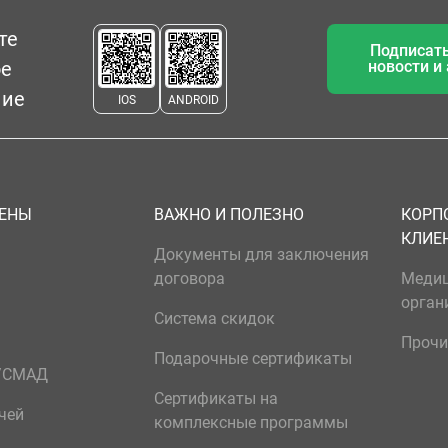
те
Подписать
ое
новости и
ние
IOS
ANDROID
ЦЕНЫ
ВАЖНО И ПОЛЕЗНО
КОРП
КЛИЕ
Документы для заключения
договора
Меди
орган
Система скидок
Прочи
Подарочные сертификаты
р/СМАД
Сертификаты на
чей
комплексные программы