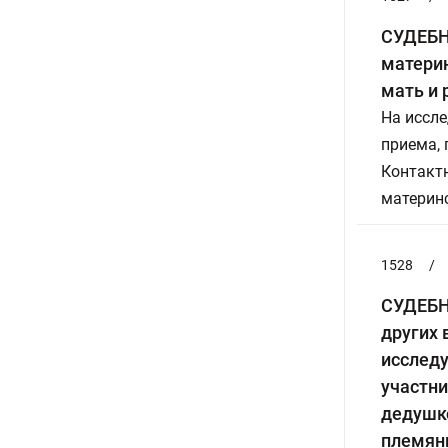
СУДЕБН
материн
мать и 
На иссле
приема,
Контактн
материнс
1528
/
СУДЕБН
других 
исследу
участни
дедушко
племян