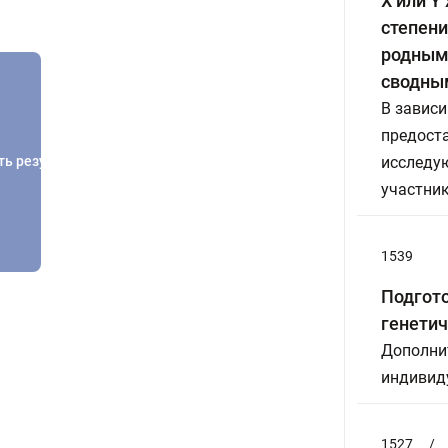
Х или Y
степени
родным
сводным
В зависи
предост
ть результатов
исследую
участник
1539
Подгото
генетич
Дополнит
индивиду
1527
/