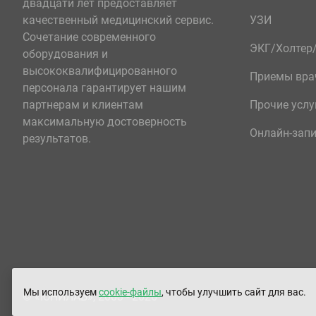
двадцати лет предоставляет
качественный медицинский сервис.
УЗИ
Сочетание современного
ЭКГ/Холте
оборудования и
высококвалифицированного
Приемы вра
персонала гарантирует нашим
партнерам и клиентам
Прочие услу
максимальную достоверность
Онлайн-зап
результатов.
Мы используем
cookie-файлы
, чтобы улучшить сайт для вас.
© «ЮНИЛАБ», 2003 - 2026