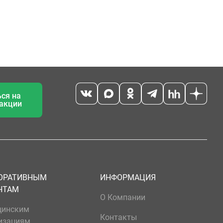
ся на
 акции
ОРАТИВНЫМ
ИНФОРМАЦИЯ
НТАМ
О Компании
цинским
Контакты
изациям