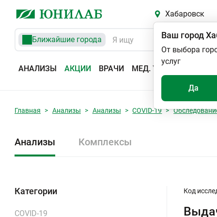
Хабаровск
Ваш город
Ха
Ближайшие города
От выбора гор
услуг
АНАЛИЗЫ
АКЦИИ
ВРАЧИ
МЕД. УСЛУГИ
АДРЕС
Да
Главная
Анализы
Анализы
COVID-19
Обследование
Анализы
Комплексы
Категории
Код иссле
Выдач
COVID-19