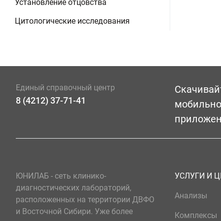
Установление отцовства
Цитологические исследования
Единый справочный центр
Скачивай
8 (4212) 37-71-41
мобильн
приложе
ЮНИЛАБ - сеть клинико-
УСЛУГИ И 
диагностических лабораторий,
Анализы
расположенных на территории ДВФО
и Восточной Сибири. Уже более
Комплексы