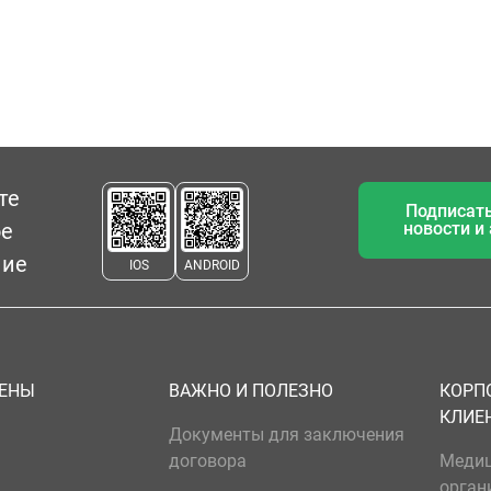
те
Подписать
ое
новости и
ние
IOS
ANDROID
ЦЕНЫ
ВАЖНО И ПОЛЕЗНО
КОРП
КЛИЕ
Документы для заключения
договора
Меди
орган