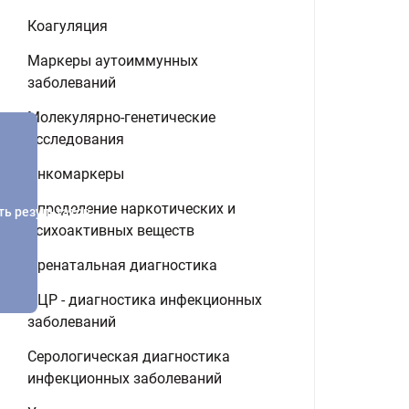
Коагуляция
Маркеры аутоиммунных
заболеваний
Молекулярно-генетические
исследования
Онкомаркеры
Определение наркотических и
ть результатов
психоактивных веществ
Пренатальная диагностика
ПЦР - диагностика инфекционных
заболеваний
Серологическая диагностика
инфекционных заболеваний