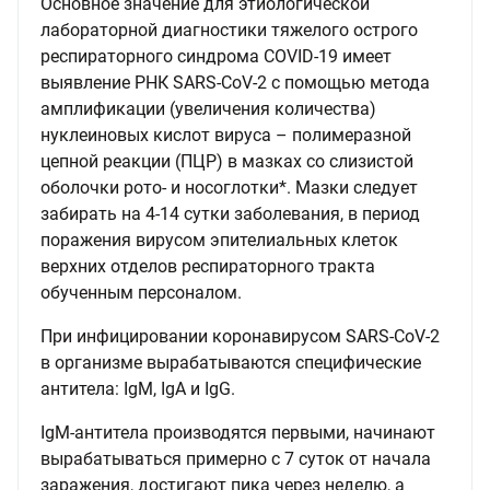
Основное значение для этиологической
лабораторной диагностики тяжелого острого
респираторного синдрома COVID-19 имеет
выявление РНК SARS-CoV-2 с помощью метода
амплификации (увеличения количества)
нуклеиновых кислот вируса – полимеразной
цепной реакции (ПЦР) в мазках со слизистой
оболочки рото- и носоглотки*. Мазки следует
забирать на 4-14 сутки заболевания, в период
поражения вирусом эпителиальных клеток
верхних отделов респираторного тракта
обученным персоналом.
При инфицировании коронавирусом SARS-CoV-2
в организме вырабатываются специфические
антитела: IgM, IgА и IgG.
IgM-антитела производятся первыми, начинают
вырабатываться примерно с 7 суток от начала
заражения, достигают пика через неделю, а