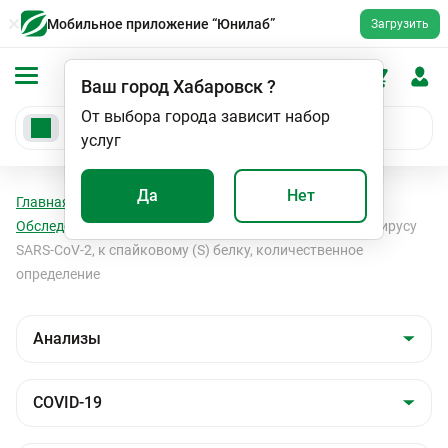
Мобильное приложение “Юнилаб”
Загрузить
Ваш город
Хабаровск
?
От выбора города зависит набор
услуг
Да
Нет
Главная
Анализы
Анализы
COVID-19
Обследование на COVID - 19
Антитела IgG к коронавирусу
SARS-CoV-2, к спайковому (S) белку, количественное
определение