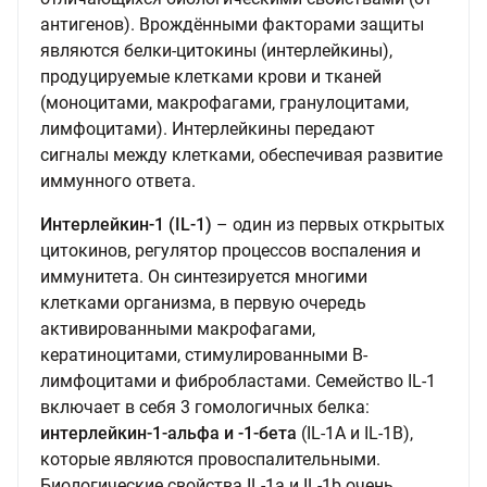
антигенов). Врождёнными факторами защиты
являются белки-цитокины (интерлейкины),
продуцируемые клетками крови и тканей
(моноцитами, макрофагами, гранулоцитами,
лимфоцитами). Интерлейкины передают
сигналы между клетками, обеспечивая развитие
иммунного ответа.
Интерлейкин-1 (IL-1)
– один из первых открытых
цитокинов, регулятор процессов воспаления и
иммунитета. Он синтезируется многими
клетками организма, в первую очередь
активированными макрофагами,
кератиноцитами, стимулированными B-
лимфоцитами и фибробластами. Семейство IL-1
включает в себя 3 гомологичных белка:
интерлейкин-1-альфа и -1-бета
(IL-1A и IL-1B),
которые являются провоспалительными.
Биологические свойства IL-1a и IL-1b очень