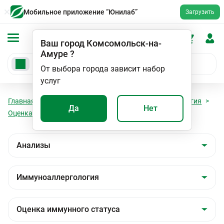
Мобильное приложение “Юнилаб”
Загрузить
Ваш город
Комсомольск-на-
Амуре
?
От выбора города зависит набор
услуг
Главная
Анализы
Анализы
Иммуноаллергология
Да
Нет
Оценка иммунного статуса
Интерлейкин 1 β (IL-1β)