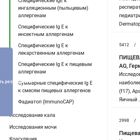
Специфические IgE к
респира
ингаляционным (пыльцевым)
аллергенам
педиатр
Dermatop
Специфические Ig E к
инсектным аллергенам
5412
/
Специфические Ig E к
лекарственным аллергенам
ПИЩЕВАЯ
Специфические Ig E к пищевым
AG, Гер
аллергенам
Исследов
ть результатов
наиболе
Суммарные специфические Ig E
к смесям пищевых аллергенов
(f17), Ар
Яичный 
Фадиатоп (ImmunoCAP)
Исследование кала
2998
/
Исследования мочи
Пищевая
Коагуляция