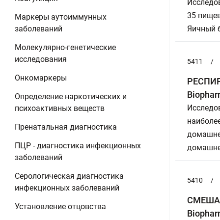
Исследов
35 пищев
Маркеры аутоиммунных
заболеваний
Яичный б
Молекулярно-генетические
исследования
5411
/
Онкомаркеры
РЕСПИРА
Biophar
Определение наркотических и
Исследов
психоактивных веществ
наиболе
Пренатальная диагностика
домашней
ПЦР - диагностика инфекционных
домашней
заболеваний
Серологическая диагностика
5410
/
инфекционных заболеваний
СМЕШАНН
Установление отцовства
Biophar