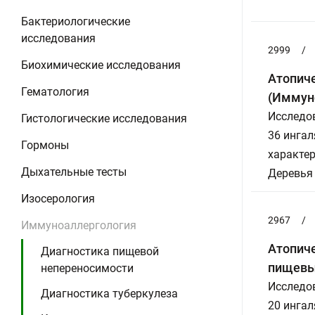
Бактериологические
исследования
2999
/
Биохимические исследования
Атопиче
Гематология
(Иммун
Исследов
Гистологические исследования
36 инга
Гормоны
характер
Дыхательные тесты
Деревья
Изосерология
2967
/
Иммуноаллергология
Атопиче
Диагностика пищевой
пищевы
непереносимости
Исследов
Диагностика туберкулеза
20 инга