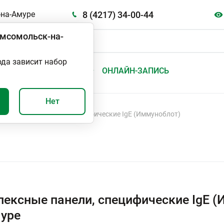
8 (4217) 34-00-44
на-Амуре
мсомольск-на-
ода зависит набор
А
ВАЖНО И ПОЛЕЗНО
ОНЛАЙН-ЗАПИСЬ
Нет
Комплексные панели, специфические IgE (Иммуноблот)
ексные панели, специфические IgE (
уре