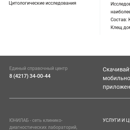
Цитологические исследования
Исследов
наиболе
Состав: 
Клещ дом
Единый справочный центр
Скачивай
8 (4217) 34-00-44
мобильн
приложе
ЮНИЛАБ - сеть клинико-
УСЛУГИ И 
диагностических лабораторий,