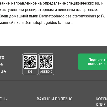
ание, направленное на определение специфических IgE к
е актуальным респираторным и пищевым аллергенам.
Клещ домашней пыли Dermatophagoides pteronyssinus (d1),
ашней пыли Dermatophagoides farinae …
те
Подписать
ое
новости и
ние
IOS
ANDROID
ЦЕНЫ
ВАЖНО И ПОЛЕЗНО
КОРП
КЛИЕ