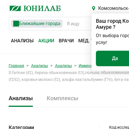
Комсомольск-
Ваш город
Ко
Ближайшие города
Амуре
?
От выбора гор
АНАЛИЗЫ
АКЦИИ
ВРАЧИ
МЕД. УСЛУГИ
АДРЕС
услуг
Да
Главная
Анализы
Анализы
Иммуноаллергология
D.farinae (d2), береза обыкновенная (t3),полынь обыкновенная (w
(f252), коровье молоко (f2), альфа-лактальбумин (f76), бета-лак
Анализы
Комплексы
Категории
Код иссле