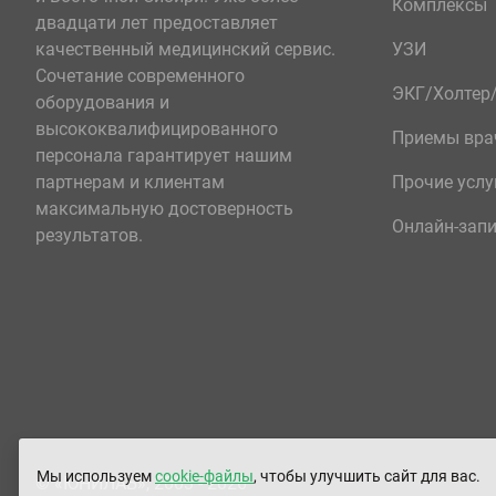
Комплексы
двадцати лет предоставляет
качественный медицинский сервис.
УЗИ
Сочетание современного
ЭКГ/Холте
оборудования и
высококвалифицированного
Приемы вра
персонала гарантирует нашим
партнерам и клиентам
Прочие услу
максимальную достоверность
Онлайн-зап
результатов.
Мы используем
cookie-файлы
, чтобы улучшить сайт для вас.
© «ЮНИЛАБ», 2003 - 2026