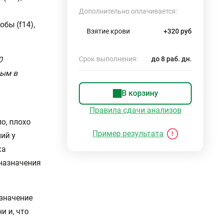
Дополнительно оплачивается:
обы (f14),
Взятие крови
+320 руб
0
Срок выполнения:
до 8 раб. дн.
ным в
В корзину
Правила сдачи анализов
о, плохо
Пример результата
ий у
ка
назначения
значение
и и, что