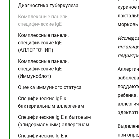
Диагностика туберкулеза
куриное м
лактальбу
Комплексные панели,
специфические IgE
морковь (
Комплексные панели,
Исследов
специфические IgE
ингаляци
(АЛЛЕРГОЧИП)
педиатри
Комплексные панели,
специфические IgE
Аллергич
(Иммуноблот)
заболева
поддаютс
Оценка иммунного статуса
ребенка.
Специфические IgE к
аллергич
бактериальным аллергенам
адекватн
Специфические Ig E к бытовым
(эпидермальным) аллергенам
Выделени
при опре
Специфические Ig E к