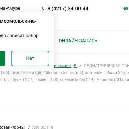
8 (4217) 34-00-44
на-Амуре
мсомольск-на-
ода зависит набор
А
ВАЖНО И ПОЛЕЗНО
ОНЛАЙН-ЗАПИСЬ
Нет
Комплексные панели, специфические IgE
ПЕДИАТРИЧЕСКАЯ ПАНЕЛЬ
6), тимофеевка (g6), Alternaria tenuis (m6), эпителий собаки (e2), 
тоглобулин (f77), казеин (f78), соевые бобы (f14), морковь (f31), к
дования: 5421
/
A09.05.118