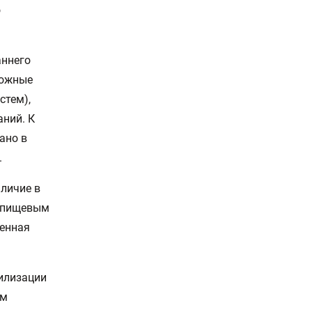
о
аннего
кожные
стем),
ний. К
ано в
.
личие в
и пищевым
шенная
илизации
им