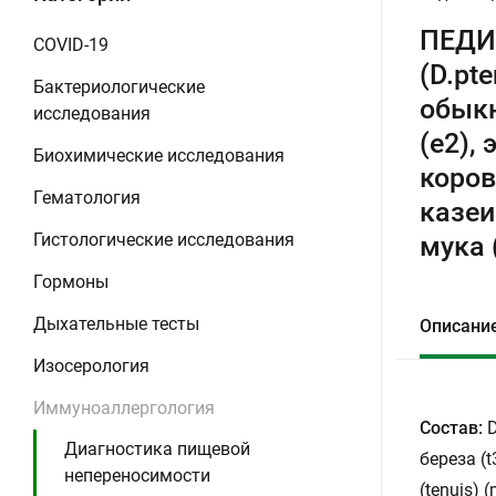
ПЕДИА
COVID-19
(D.pt
Бактериологические
обыкн
исследования
(e2),
Биохимические исследования
коров
Гематология
казеи
Гистологические исследования
мука (
Гормоны
Дыхательные тесты
Описани
Изосерология
Иммуноаллергология
Состав:
D
Диагностика пищевой
береза (t
непереносимости
(tenuis) 