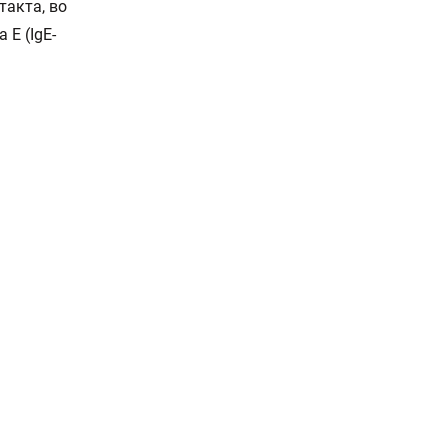
акта, во
Е (IgE-