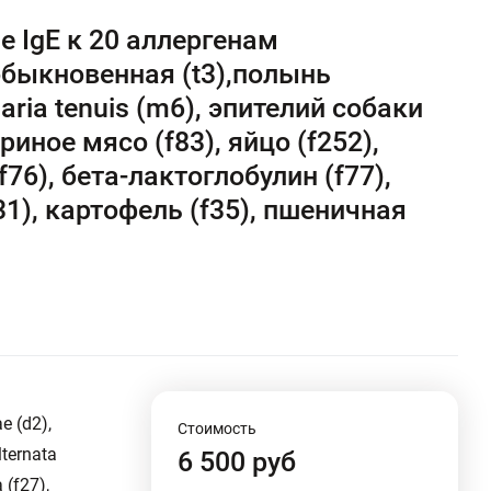
IgE к 20 аллергенам
а обыкновенная (t3),полынь
aria tenuis (m6), эпителий собаки
уриное мясо (f83), яйцо (f252),
76), бета-лактоглобулин (f77),
31), картофель (f35), пшеничная
e (d2),
Стоимость
ternata
6 500 руб
 (f27),