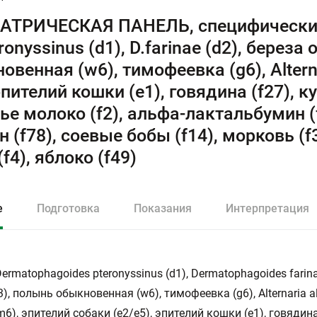
ТРИЧЕСКАЯ ПАНЕЛЬ, специфические 
eronyssinus (d1), D.farinae (d2), берез
овенная (w6), тимофеевка (g6), Altern
 эпителий кошки (e1), говядина (f27), к
ье молоко (f2), альфа-лактальбумин (f
н (f78), соевые бобы (f14), морковь (f
f4), яблоко (f49)
е
Подготовка
Показания
Интерпретация
ermatophagoides pteronyssinus (d1), Dermatophagoides farina
3), полынь обыкновенная (w6), тимофеевка (g6), Alternaria al
(m6), эпителий собаки (e2/е5), эпителий кошки (e1), говядина