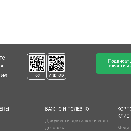
те
Подписать
ое
новости и
ние
IOS
ANDROID
ЦЕНЫ
ВАЖНО И ПОЛЕЗНО
КОРП
КЛИЕ
Документы для заключения
договора
Меди