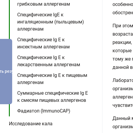
грибковым аллергенам
особенно
обострен
Специфические IgE к
ингаляционным (пыльцевым)
При этом
аллергенам
возраста
Специфические Ig E к
реакции,
инсектным аллергенам
которые 
Специфические Ig E к
тому же 
лекарственным аллергенам
данной в
ть результатов
Специфические Ig E к пищевым
Лаборато
аллергенам
организ
Суммарные специфические Ig E
аллерген
к смесям пищевых аллергенов
чувствит
Фадиатоп (ImmunoCAP)
Данный м
Исследование кала
организ