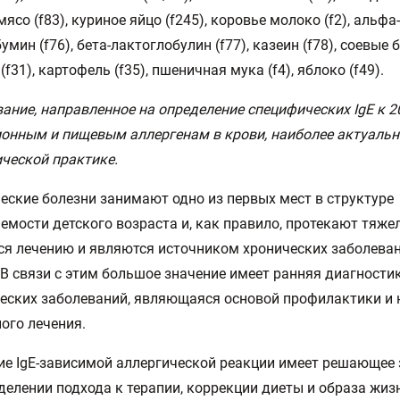
ясо (f83), куриное яйцо (f245), коровье молоко (f2), альфа-
мин (f76), бета-лактоглобулин (f77), казеин (f78), соевые б
f31), картофель (f35), пшеничная мука (f4), яблоко (f49).
ание, направленное на определение специфических IgE к 2
онным и пищевым аллергенам в крови, наиболее актуаль
ческой практике.
еские болезни занимают одно из первых мест в структуре
емости детского возраста и, как правило, протекают тяжел
я лечению и являются источником хронических заболеван
 В связи с этим большое значение имеет ранняя диагности
еских заболеваний, являющаяся основой профилактики и 
ого лечения.
е IgE-зависимой аллергической реакции имеет решающее 
делении подхода к терапии, коррекции диеты и образа жизн