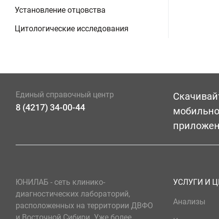
Установление отцовства
Цитологические исследования
Единый справочный центр
Скачивай
8 (4217) 34-00-44
мобильн
приложе
ЮНИЛАБ - сеть клинико-
УСЛУГИ И 
диагностических лабораторий,
Анализы
расположенных на территории ДВФО
и Восточной Сибири. Уже более