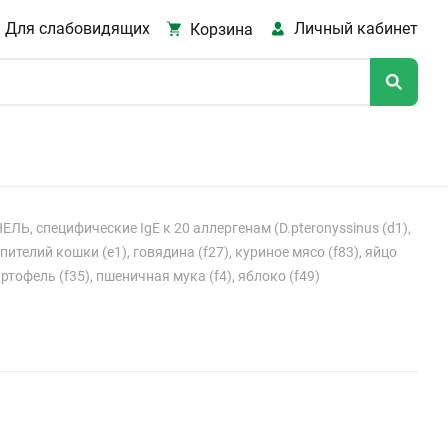
Для слабовидящих
Личный кабинет
Корзина
, специфические IgE к 20 аллергенам (D.pteronyssinus (d1),
эпителий кошки (e1), говядина (f27), куриное мясо (f83), яйцо
артофель (f35), пшеничная мука (f4), яблоко (f49)