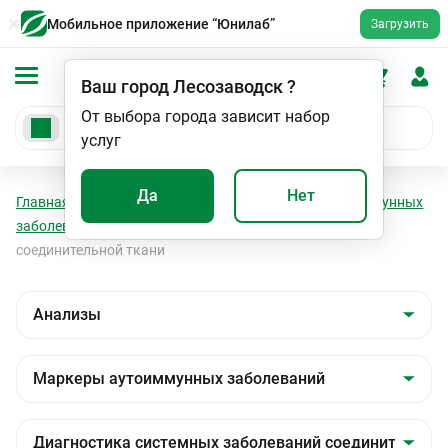
Мобильное приложение “Юнилаб”
Загрузить
Ваш город
Лесозаводск
?
От выбора города зависит набор
услуг
Да
Нет
Главная
Анализы
Анализы
Маркеры аутоиммунных
заболеваний
Диагностика системных заболеваний
соединительной ткани