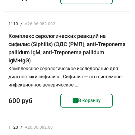
1119
/
A26.06.082.002
Комплекс серологических реакций на
сифилис (Siphilis) (ЭДС (РМП), anti-Treponema
pallidum IgM, anti-Treponema pallidum
IgM+IgG)
Комплексное серологическое исследование для
диагностики сифилиса. Сифилис — это системное
инфекционное венерическое …
600 руб
В корзину
1120
/
A26.06.082.001