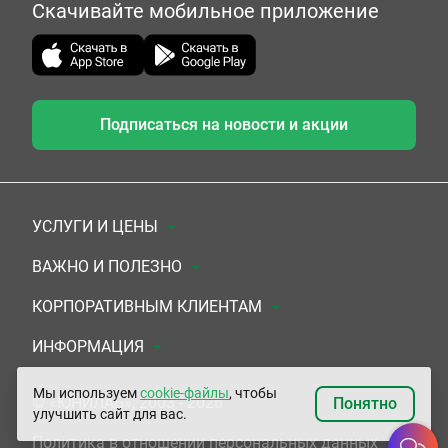
Скачивайте мобильное приложение
Подписаться на новости и акции
УСЛУГИ И ЦЕНЫ
Анализы
ВАЖНО И ПОЛЕЗНО
Комплексы
Документы для заключения договора
КОРПОРАТИВНЫМ КЛИЕНТАМ
УЗИ
Система скидок
Медицинским организациям
ИНФОРМАЦИЯ
ЭКГ/Холтер/СМАД
Подарочные сертификаты
Прочим организациям
О Компании
Мы используем
cookie-файлы
, чтобы
© «ЮНИЛАБ», 2003 - 2026
Понятно
улучшить сайт для вас.
Приемы врачей
Сертификаты на комплексные программы
Контакты
Политика в отношении персональных данных