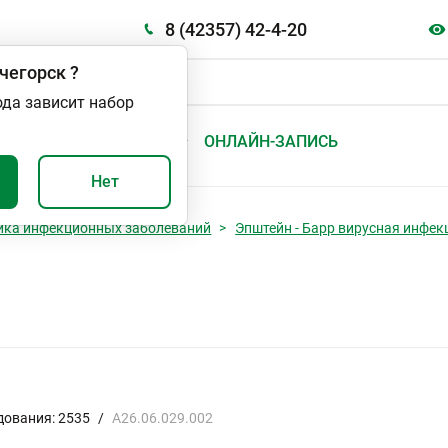
8 (42357) 42-4-20
чегорск
?
ода зависит набор
А
ВАЖНО И ПОЛЕЗНО
ОНЛАЙН-ЗАПИСЬ
Нет
ика инфекционных заболеваний
Эпштейн - Барр вирусная инфе
дования: 2535
/
A26.06.029.002