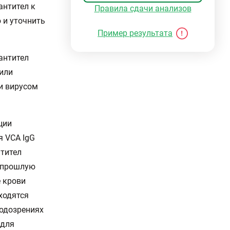
антител к
Правила сдачи анализов
 и уточнить
Пример результата
антител
или
и вирусом
ции
я VCA IgG
нтител
т прошлую
е крови
ходятся
подозрениях
 для