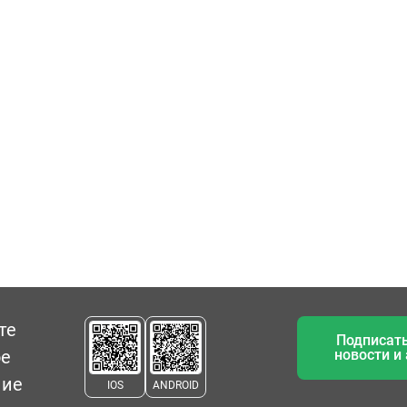
те
Подписать
ое
новости и
ние
IOS
ANDROID