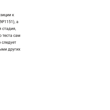
зиции к
(№1151), а
я стадия,
о теста сам
о следует
ыми других