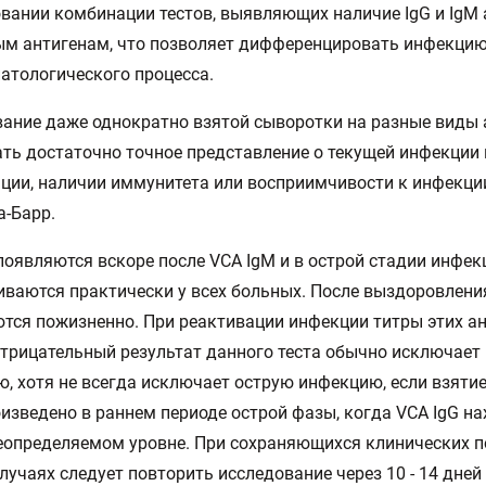
вании комбинации тестов, выявляющих наличие IgG и IgM 
м антигенам, что позволяет дифференцировать инфекцию
атологического процесса.
ание даже однократно взятой сыворотки на разные виды 
ть достаточно точное представление о текущей инфекции 
ции, наличии иммунитета или восприимчивости к инфекци
-Барр.
появляются вскоре после VCA IgM и в острой стадии инфек
ваются практически у всех больных. После выздоровлени
тся пожизненно. При реактивации инфекции титры этих а
Отрицательный результат данного теста обычно исключае
, хотя не всегда исключает острую инфекцию, если взяти
изведено в раннем периоде острой фазы, когда VCA IgG на
еопределяемом уровне. При сохраняющихся клинических 
случаях следует повторить исследование через 10 - 14 дней