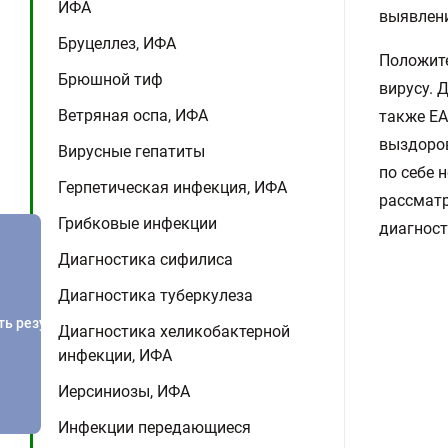
ИФА
выявлени
Бруцеллез, ИФА
Положите
Брюшной тиф
вирусу. 
Ветряная оспа, ИФА
также EA
выздоров
Вирусные гепатиты
по себе 
Герпетическая инфекция, ИФА
рассматр
Грибковые инфекции
диагност
Диагностика сифилиса
Диагностика туберкулеза
ть результатов
Диагностика хеликобактерной
инфекции, ИФА
Иерсиниозы, ИФА
Инфекции передающиеся