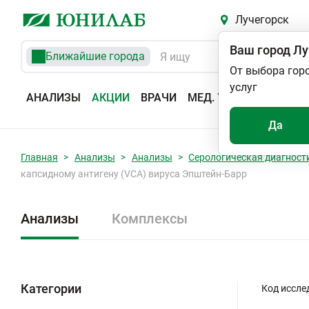
Лучегорск
Ваш город
Лу
Ближайшие города
От выбора гор
услуг
АНАЛИЗЫ
АКЦИИ
ВРАЧИ
МЕД. УСЛУГИ
АДРЕС
Да
Главная
Анализы
Анализы
Серологическая диагност
капсидному антигену (VCA) вируса Эпштейн-Барр
Анализы
Комплексы
Категории
Код иссле