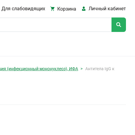
Для слабовидящих
Личный кабинет
Корзина
кция (инфекционный мононуклеоз), ИФА
Антитела IgG к