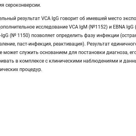
я сероконверсии.
льный результат VCA IgG говорит об имевшей место экспо
Дополнительное исследование VCA IgM (№1152) и EBNA IgG 
-IgG (№ 1150) позволяет определить фазу инфекции (остра
ление, паст-инфекция, реактивация). Результат единичног
не может служить основанием для постановки диагноза, ег
ивать в комплексе с клиническими наблюдениями и данн
ических процедур.