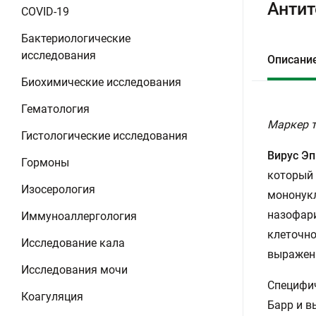
Антит
COVID-19
Бактериологические
исследования
Описани
Биохимические исследования
Гематология
Маркер т
Гистологические исследования
Вирус Э
Гормоны
который
Изосерология
мононукл
назофари
Иммуноаллергология
клеточно
Исследование кала
выражен
Исследования мочи
Специфич
Коагуляция
Барр и в