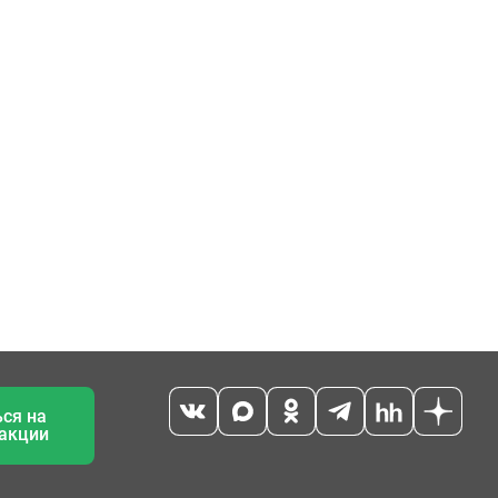
ся на
 акции