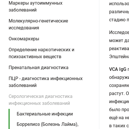
Маркеры аутоиммунных
использо
заболеваний
различны
стадию п
Молекулярно-генетические
исследования
Исследов
Онкомаркеры
может да
реактива
Определение наркотических и
психоактивных веществ
Эпштейна
Пренатальная диагностика
VCA IgG
обнаружи
ПЦР - диагностика инфекционных
заболеваний
сохраняю
растут. 
Серологическая диагностика
инфекцию
инфекционных заболеваний
было про
Бактериальные инфекции
ещё на н
Боррелиоз (Болезнь Лайма),
в таких 