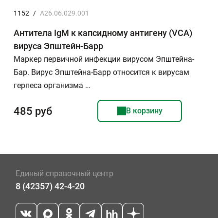
1152
/
A26.06.029.001
Антитела IgМ к капсидному антигену (VCA)
вируса Эпштейн-Барр
Маркер первичной инфекции вирусом Эпштейна-
Бар. Вирус Эпштейна-Барр относится к вирусам
герпеса организма …
485 руб
В корзину
Единый справочный центр
8 (42357) 42-4-20