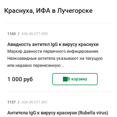
Краснуха, ИФА в Лучегорске
1163
/
A26.06.071.003
Авидность антител IgG к вирусу краснухи
Маркер давности первичного инфицирования.
Низкоавидные антитела указывают на текущую
или недавно перенесенную …
1 000 руб
В корзину
1137
/
A26.06.071.001
Антитела IgG к вирусу краснухи (Rubella virus)