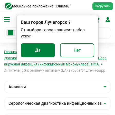
Мобильное приложение “Юнилаб”
Загрузить
Ваш город
Лучегорск
?
От выбора города зависит набор
услуг
Да
Нет
Главная
Анализы
Анализы
Серологическая
диагностика инфекционных заболеваний
Эпштейн - Барр
вирусная инфекция (инфекционный мононуклеоз), ИФА
Антитела IgG к раннему антигену (ЕА) вируса Эпштейн-Барр