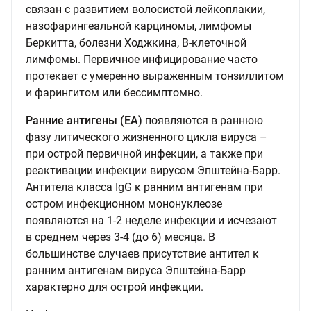
связан с развитием волосистой лейкоплакии,
назофарингеальной карциномы, лимфомы
Беркитта, болезни Ходжкина, В-клеточной
лимфомы. Первичное инфицирование часто
протекает с умеренно выраженным тонзиллитом
и фарингитом или бессимптомно.
Ранние антигены (EA)
появляются в раннюю
фазу литического жизненного цикла вируса –
при острой первичной инфекции, а также при
реактивации инфекции вирусом Эпштейна-Барр.
Антитела класса IgG к ранним антигенам при
остром инфекционном мононуклеозе
появляются на 1-2 неделе инфекции и исчезают
в среднем через 3-4 (до 6) месяца. В
большинстве случаев присутствие антител к
ранним антигенам вируса Эпштейна-Барр
характерно для острой инфекции.