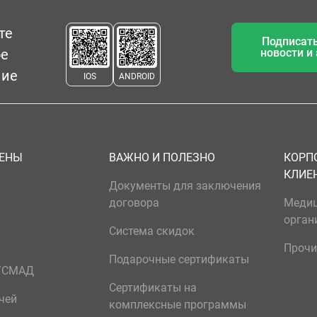
те
Подписать
ое
новости и
ние
IOS
ANDROID
ЦЕНЫ
ВАЖНО И ПОЛЕЗНО
КОРП
КЛИЕ
Документы для заключения
договора
Меди
орган
Система скидок
Прочи
Подарочные сертификаты
р/СМАД
Сертификаты на
чей
комплексные программы