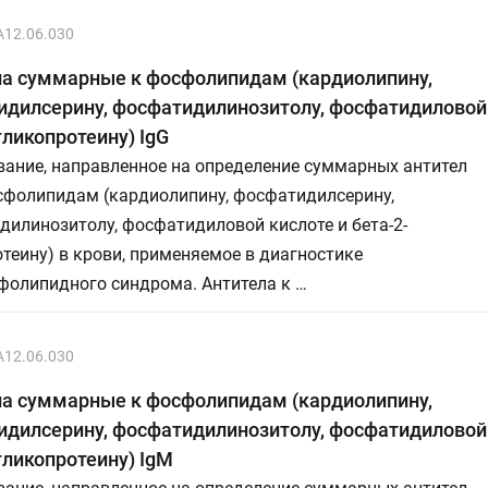
A12.06.030
ла суммарные к фосфолипидам (кардиолипину,
дилсерину, фосфатидилинозитолу, фосфатидиловой 
гликопротеину) IgG
вание, направленное на определение суммарных антител
осфолипидам (кардиолипину, фосфатидилсерину,
илинозитолу, фосфатидиловой кислоте и бета-2-
теину) в крови, применяемое в диагностике
фолипидного синдрома. Антитела к …
A12.06.030
ла суммарные к фосфолипидам (кардиолипину,
дилсерину, фосфатидилинозитолу, фосфатидиловой 
гликопротеину) IgM