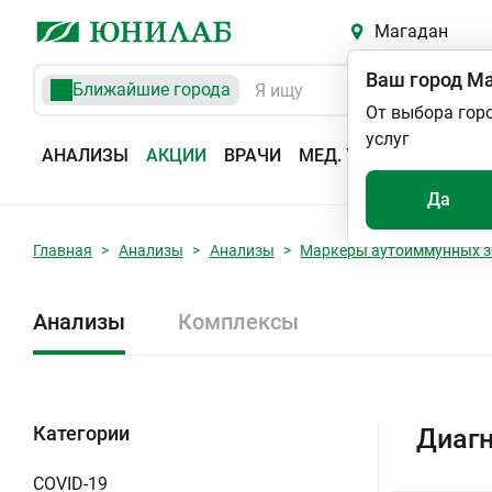
Магадан
Ваш город
Ма
Ближайшие города
От выбора гор
услуг
АНАЛИЗЫ
АКЦИИ
ВРАЧИ
МЕД. УСЛУГИ
АДРЕС
Да
Главная
Анализы
Анализы
Маркеры аутоиммунных з
Анализы
Комплексы
Категории
Диагн
COVID-19