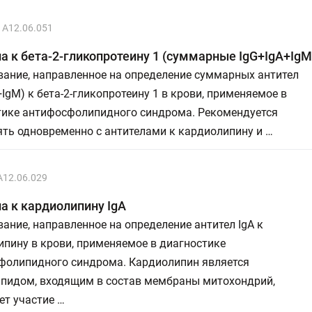
A12.06.051
а к бета-2-гликопротеину 1 (суммарные IgG+IgA+IgM
вание, направленное на определение суммарных антител
+IgM) к бета-2-гликопротеину 1 в крови, применяемое в
тике антифосфолипидного синдрома. Рекомендуется
ть одновременно с антителами к кардиолипину и …
A12.06.029
а к кардиолипину IgA
ание, направленное на определение антител IgA к
пину в крови, применяемое в диагностике
фолипидного синдрома. Кардиолипин является
пидом, входящим в состав мембраны митохондрий,
ет участие …