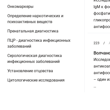
Исследо
Онкомаркеры
IgM к ф
фосфатид
Определение наркотических и
гликопро
психоактивных веществ
антифос
Пренатальная диагностика
ПЦР - диагностика инфекционных
223
/
заболеваний
Волчан
Серологическая диагностика
Исследов
инфекционных заболеваний
антикоаг
Установление отцовства
антифос
– один и
Цитологические исследования
…