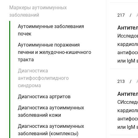
Маркеры аутоиммунных
заболеваний
217
/
Аутоиммунные заболевания
Антител
почек
Исследов
кардиоли
Аутоиммунные поражения
печени и желудочно-кишечного
антифосф
тракта
или IgM
Диагностика
антифосфолипидного
213
/
синдрома
Антител
Диагностика артритов
СИсследо
Диагностика аутоиммунных
кардиоли
заболеваний кожи
антифосф
Диагностика аутоиммунных
или IgM
заболеваний (комплексы)