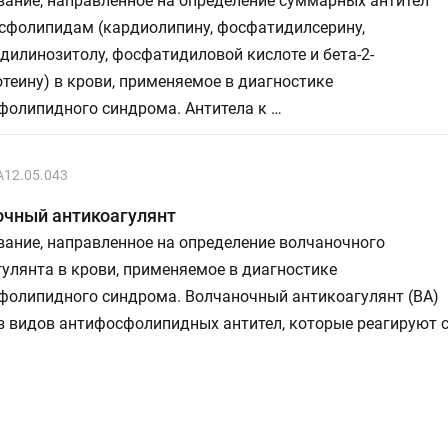
вание, направленное на определение суммарных антител
осфолипидам (кардиолипину, фосфатидилсерину,
илинозитолу, фосфатидиловой кислоте и бета-2-
теину) в крови, применяемое в диагностике
фолипидного синдрома. Антитела к …
A12.05.043
очный антикоагулянт
ание, направленное на определение волчаночного
улянта в крови, применяемое в диагностике
фолипидного синдрома. Волчаночный антикоагулянт (ВА)
з видов антифосфолипидных антител, которые реагируют 