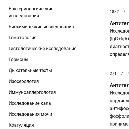
Бактериологические
1832
/
исследования
Антител
Биохимические исследования
Исследо
Гематология
(IgG+IgA
диагнос
Гистологические исследования
определя
Гормоны
Дыхательные тесты
271
/
Изосерология
Антител
Иммуноаллергология
Исследов
кардиоли
Исследование кала
антифос
Исследования мочи
фосфоли
принима
Коагуляция