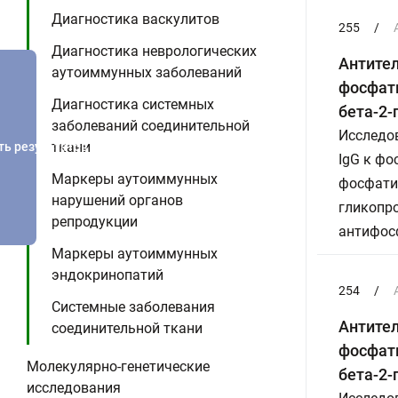
Диагностика васкулитов
255
/
Диагностика неврологических
Антите
аутоиммунных заболеваний
фосфати
Диагностика системных
бета-2-
заболеваний соединительной
Исследо
ткани
ть результатов
IgG к ф
Маркеры аутоиммунных
фосфатид
нарушений органов
гликопро
репродукции
антифос
Маркеры аутоиммунных
эндокринопатий
254
/
Системные заболевания
Антите
соединительной ткани
фосфати
Молекулярно-генетические
бета-2-
исследования