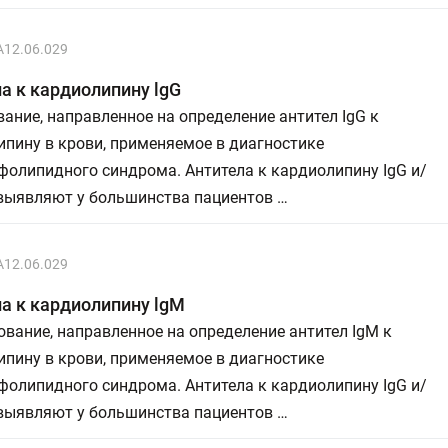
A12.06.029
а к кардиолипину lgG
ание, направленное на определение антител IgG к
пину в крови, применяемое в диагностике
олипидного синдрома. Антитела к кардиолипину IgG и/
 выявляют у большинства пациентов …
A12.06.029
а к кардиолипину lgМ
вание, направленное на определение антител IgM к
пину в крови, применяемое в диагностике
олипидного синдрома. Антитела к кардиолипину IgG и/
 выявляют у большинства пациентов …