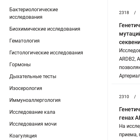
Бактериологические
2318
/
исследования
Генетич
Биохимические исследования
мутаций
Гематология
секвен
Исследов
Гистологические исследования
ARDB2, A
Гормоны
позволяю
Артериал
Дыхательные тесты
Изосерология
2310
/
Иммуноаллергология
Генетич
Исследование кала
генах A
Исследования мочи
На иссле
приема,
Коагуляция