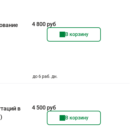
4 800 руб
дование
В корзину
.
до 6 раб. дн.
4 500 руб
таций в
)
В корзину