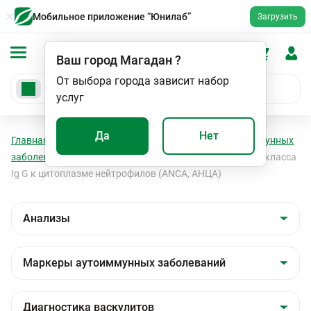
Мобильное приложение “Юнилаб”
Загрузить
Ваш город
Магадан
?
От выбора города зависит набор
услуг
Да
Нет
Главная
Анализы
Анализы
Маркеры аутоиммунных
заболеваний
Диагностика васкулитов
Антитела класса
Ig G к цитоплазме нейтрофилов (ANCA, АНЦА)