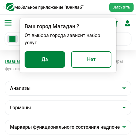
Мобильное приложение “Юнилаб”
Загрузить
Ваш город
Магадан
?
От выбора города зависит набор
услуг
Да
Нет
Главная
Анализы
Анализы
Гормоны
Маркеры
функционального состояния надпочечников