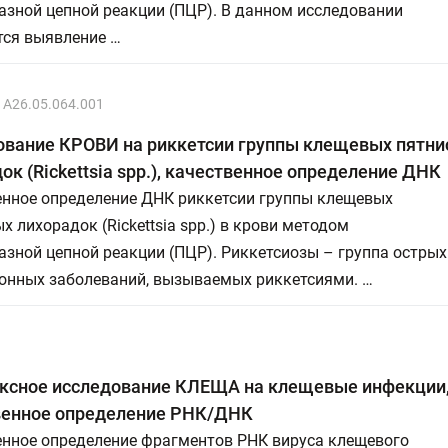
азной цепной реакции (ПЦР). В данном исследовании
тся выявление …
A26.05.064.001
ование КРОВИ на риккетсии группы клещевых пятни
ок (Rickettsiа spp.), качественное определение ДНК
енное определение ДНК риккетсии группы клещевых
х лихорадок (Rickettsiа spp.) в крови методом
зной цепной реакции (ПЦР). Риккетсиозы – группа острых
онных заболеваний, вызываемых риккетсиями. …
ксное исследование КЛЕЩА на клещевые инфекции
венное определение РНК/ДНК
енное определение фрагментов РНК вируса клещевого