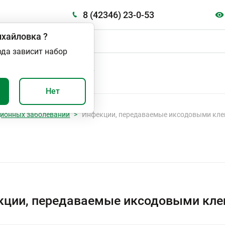
8 (42346) 23-0-53
хайловка
?
ода зависит набор
А
ВАЖНО И ПОЛЕЗНО
Нет
ционных заболеваний
Инфекции, передаваемые иксодовыми кл
кции, передаваемые иксодовыми кле