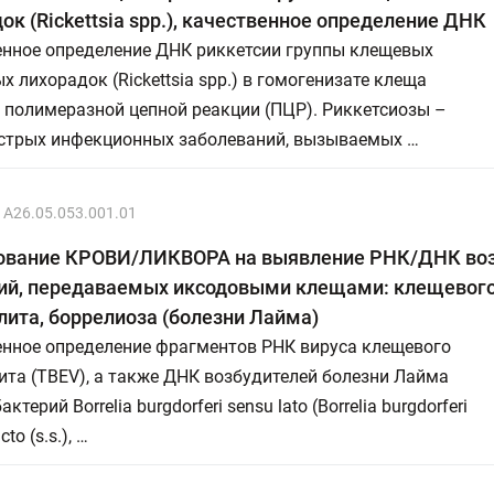
ок (Rickettsiа spp.), качественное определение ДНК
енное определение ДНК риккетсии группы клещевых
х лихорадок (Rickettsiа spp.) в гомогенизате клеща
 полимеразной цепной реакции (ПЦР). Риккетсиозы –
острых инфекционных заболеваний, вызываемых …
A26.05.053.001.01
ование КРОВИ/ЛИКВОРА на выявление РНК/ДНК во
ий, передаваемых иксодовыми клещами: клещевог
ита, боррелиоза (болезни Лайма)
енное определение фрагментов РНК вируса клещевого
та (TBEV), а также ДНК возбудителей болезни Лайма
актерий Borrelia burgdorferi sensu lato (Borrelia burgdorferi
cto (s.s.), …