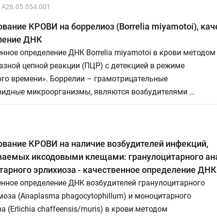
A26.05.054.001
вание КРОВИ на боррелиоз (Borrelia miyamotoi), ка
ление ДНК
нное определение ДНК Borrelia miyamotoi в крови методом
зной цепной реакции (ПЦР) с детекцией в режиме
ого времени». Боррелии – грамотрицательные
видные микроорганизмы, являются возбудителями …
вание КРОВИ на наличие возбудителей инфекций,
ваемых иксодовыми клещами: гранулоцитарного ан
арного эрлихиоза - качественное определение ДНК
енное определение ДНК возбудителей гранулоцитарного
оза (Anaplasma phagocytophillum) и моноцитарного
а (Erlichia chaffeensis/muris) в крови методом