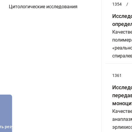
1354
/
Цитологические исследования
Исследо
опреде
Качестве
полимера
«реальн
спирале
1361
Исследо
переда
моноцит
Качеств
анаплазм
ть результатов
эрлихиоз