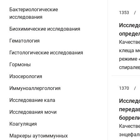
Бактериологические
1353
/
исследования
Исследо
Биохимические исследования
опреде
Гематология
Качестве
клеща ме
Гистологические исследования
режиме 
Гормоны
спирале
Изосерология
Иммуноаллергология
1370
/
Исследование кала
Исслед
переда
Исследования мочи
боррели
Коагуляция
Качеств
энцефали
Маркеры аутоиммунных