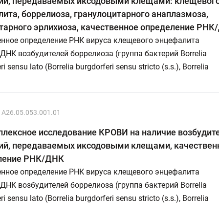
ий, передаваемых иксодовыми клещами: клещевог
ита, боррелиоза, гранулоцитарного анаплазмоза,
тарного эрлихиоза, качественное определение РНК
енное определение РНК вируса клещевого энцефалита
 ДНК возбудителей боррелиоза (группа бактерий Borrelia
i sensu lato (Borrelia burgdorferi sensu stricto (s.s.), Borrelia
…
A26.05.053.001.01
плексное исследование КРОВИ на наличие возбудит
ий, передаваемых иксодовыми клещами, качествен
ление РНК/ДНК
енное определение РНК вируса клещевого энцефалита
 ДНК возбудителей боррелиоза (группа бактерий Borrelia
i sensu lato (Borrelia burgdorferi sensu stricto (s.s.), Borrelia
…