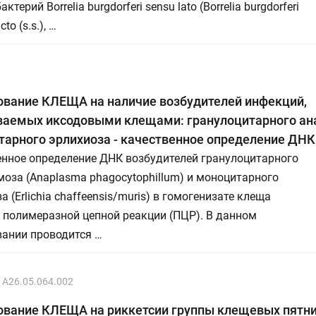
актерий Borrelia burgdorferi sensu lato (Borrelia burgdorferi
cto (s.s.), …
ование КЛЕЩА на наличие возбудителей инфекций,
ваемых иксодовыми клещами: гранулоцитарного ан
арного эрлихиоза - качественное определение ДНК
енное определение ДНК возбудителей гранулоцитарного
оза (Anaplasma phagocytophillum) и моноцитарного
а (Erlichia chaffeensis/muris) в гомогенизате клеща
 полимеразной цепной реакции (ПЦР). В данном
вании проводится …
A26.05.064.002
ование КЛЕЩА на риккетсии группы клещевых пятн