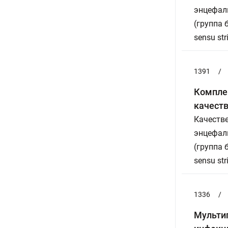
энцефали
(группа б
sensu stri
1391
/
Компле
качест
Качеств
энцефали
(группа б
sensu stri
1336
/
Мульти