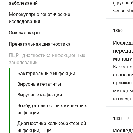
(группа б
заболеваний
sensu stri
Молекулярно-генетические
исследования
1360
Онкомаркеры
Исслед
Пренатальная диагностика
переда
ПЦР - диагностика инфекционных
моноцит
заболеваний
Качеств
Бактериальные инфекции
анаплазм
эрлихиоз
Вирусные гепатиты
методом
Вирусные инфекции
исследо
Возбудители острых кишечных
инфекций
1338
/
Диагностика хеликобактерной
Исслед
инфекции, ПЦР