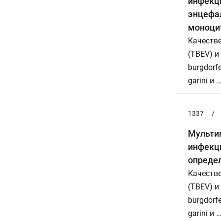
инфекц
энцефал
моноци
Качеств
(TBEV) и
burgdorfer
garini и 
1337
/
Мульти
инфекц
опреде
Качеств
(TBEV) и
burgdorfer
garini и 