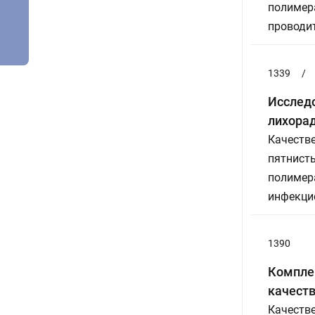
полимер
проводи
1339
/
Исслед
лихорад
Качеств
пятнисты
полимера
инфекци
1390
Компле
качест
Качеств