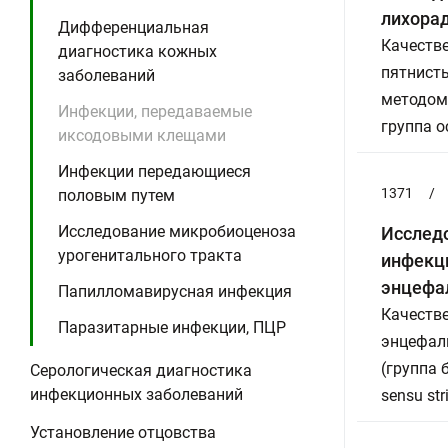
лихорад
Дифференциальная
Качеств
диагностика кожных
пятнисты
заболеваний
методом
Инфекции, передаваемые
группа 
иксодовыми клещами
Инфекции передающиеся
1371
/
половым путем
Исследование микробиоценоза
Исслед
урогенитального тракта
инфекц
энцефал
Папилломавирусная инфекция
Качеств
Паразитарные инфекции, ПЦР
энцефали
(группа б
Серологическая диагностика
инфекционных заболеваний
sensu stri
Установление отцовства