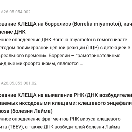
A26.05.054.002
вание КЛЕЩА на боррелиоз (Borrelia miyamotoi), ка
ление ДНК
нное определение ДНК Borrelia miyamotoi в гомогенизате
тодом полимеразной цепной реакции (ПЦР) с детекцией в
«реального времени». Боррелии – грамотрицательные
видные микроорганизмы, являются …
A26.05.053.001.02
ование КЛЕЩА на выявление РНК/ДНК возбудителей
ваемых иксодовыми клещами: клещевого энцефали
оза (болезни Лайма)
енное определение фрагментов РНК вируса клещевого
та (TBEV), а также ДНК возбудителей болезни Лайма