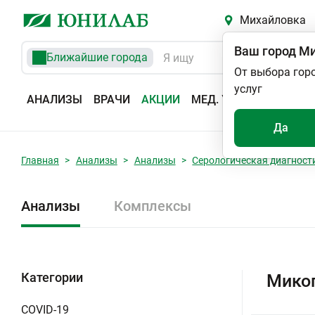
Михайловка
Ваш город
Ми
Ближайшие города
От выбора гор
услуг
АНАЛИЗЫ
ВРАЧИ
АКЦИИ
МЕД. УСЛУГИ
АДРЕС
Да
Главная
Анализы
Анализы
Серологическая диагност
Анализы
Комплексы
Категории
Микоп
COVID-19