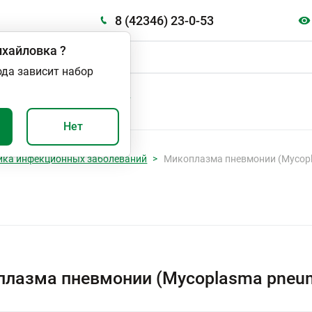
8 (42346) 23-0-53
хайловка
?
ода зависит набор
А
ВАЖНО И ПОЛЕЗНО
Нет
ика инфекционных заболеваний
Микоплазма пневмонии (Mycopl
лазма пневмонии (Mycoplasma pneum