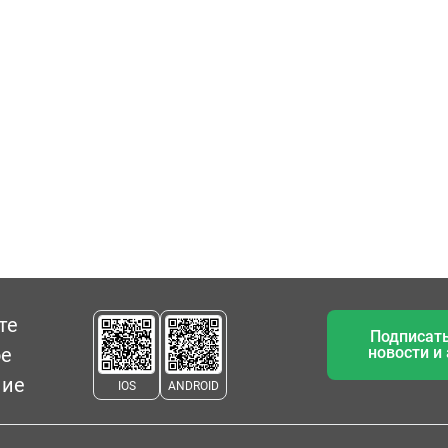
те
Подписать
ое
новости и
ние
IOS
ANDROID