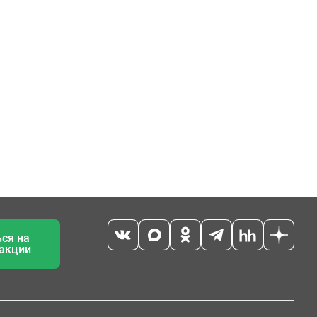
ся на
 акции