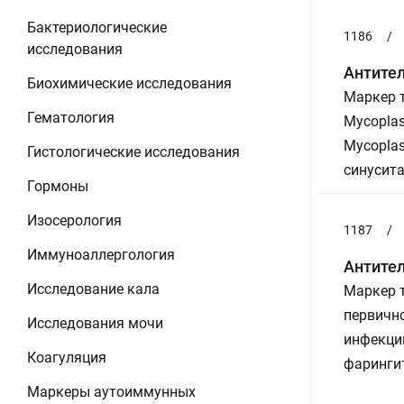
Бактериологические
1186
/
исследования
Антител
Биохимические исследования
Маркер 
Гематология
Mycopla
Mycopla
Гистологические исследования
синусита
Гормоны
Изосерология
1187
/
Иммуноаллергология
Антител
Исследование кала
Маркер 
первично
Исследования мочи
инфекци
Коагуляция
фарингит
Маркеры аутоиммунных