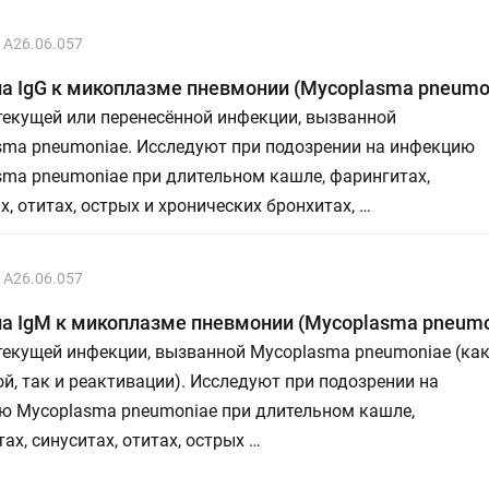
A26.06.057
а IgG к микоплазме пневмонии (Mycoplasma pneumo
текущей или перенесённой инфекции, вызванной
sma pneumoniae. Исследуют при подозрении на инфекцию
sma pneumoniae при длительном кашле, фарингитах,
х, отитах, острых и хронических бронхитах, …
A26.06.057
а IgM к микоплазме пневмонии (Mycoplasma pneumo
текущей инфекции, вызванной Mycoplasma pneumoniae (ка
й, так и реактивации). Исследуют при подозрении на
ю Mycoplasma pneumoniae при длительном кашле,
ах, синуситах, отитах, острых …