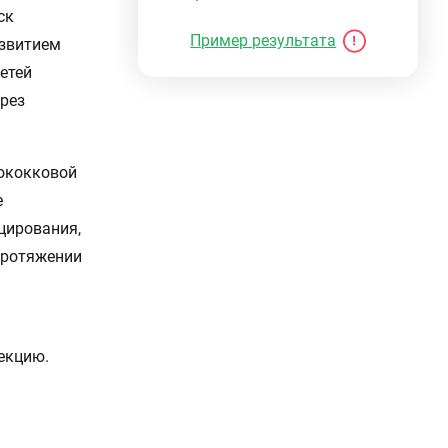
ск
Пример результата
азвитием
етей
ерез
тококковой
е
цирования,
протяжении
екцию.