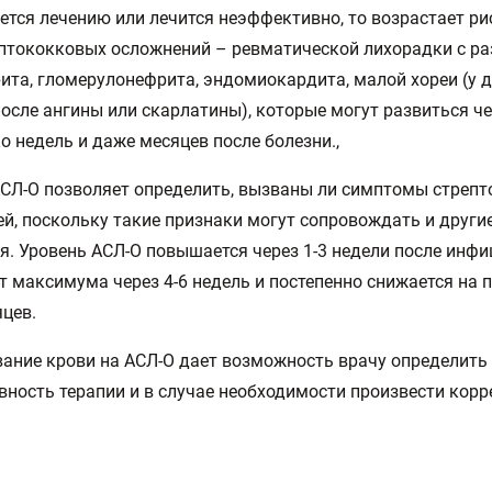
ется лечению или лечится неэффективно, то возрастает ри
птококковых осложнений – ревматической лихорадки с р
ита, гломерулонефрита, эндомиокардита, малой хореи (у д
осле ангины или скарлатины), которые могут развиться ч
о недель и даже месяцев после болезни.,
АСЛ-О позволяет определить, вызваны ли симптомы стреп
й, поскольку такие признаки могут сопровождать и други
я. Уровень АСЛ-О повышается через 1-3 недели после инфи
т максимума через 4-6 недель и постепенно снижается на 
яцев.
ание крови на АСЛ-О дает возможность врачу определить
ность терапии и в случае необходимости произвести корр