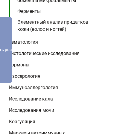
обмена и микроэлементы
Ферменты
Элементный анализ придатков
кожи (волос и ногтей)
Гематология
ть результатов
Гистологические исследования
Гормоны
Изосерология
Иммуноаллергология
Исследование кала
Исследования мочи
Коагуляция
Маркеры аутоиммунных