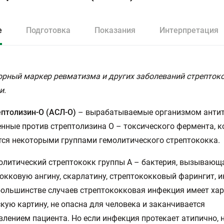
е
Подготовка
Показания
Интерпретация
рный маркер ревматизма и других заболеваний стрепток
и.
птолизин-О (АСЛ-О)
– вырабатываемые организмом антит
нные против стрептолизина О – токсического фермента, 
ся некоторыми группами гемолитического стрептококка.
олитический стрептококк группы А – бактерия, вызывающ
окковую ангину, скарлатину, стрептококковый фарингит, 
большинстве случаев стрептококковая инфекция имеет ха
кую картину, не опасна для человека и заканчивается
лением пациента. Но если инфекция протекает атипично, 