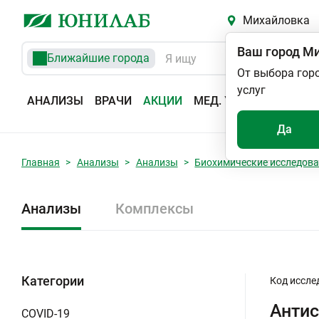
Михайловка
Ваш город
Ми
Ближайшие города
От выбора гор
услуг
АНАЛИЗЫ
ВРАЧИ
АКЦИИ
МЕД. УСЛУГИ
АДРЕС
Да
Главная
Анализы
Анализы
Биохимические исследов
Анализы
Комплексы
Категории
Код иссле
Антис
COVID-19