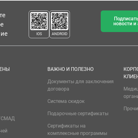
те
Подписать
ое
новости и
ние
IOS
ANDROID
ЦЕНЫ
ВАЖНО И ПОЛЕЗНО
КОРП
КЛИЕ
Документы для заключения
договора
Меди
орган
Система скидок
Прочи
Подарочные сертификаты
р/СМАД
Сертификаты на
чей
комплексные программы