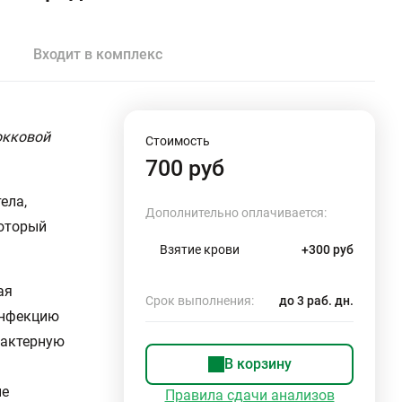
Входит в комплекс
окковой
Стоимость
700 руб
ела,
Дополнительно оплачивается:
который
Взятие крови
+300 руб
ая
Срок выполнения:
до 3 раб. дн.
инфекцию
рактерную
В корзину
не
Правила сдачи анализов