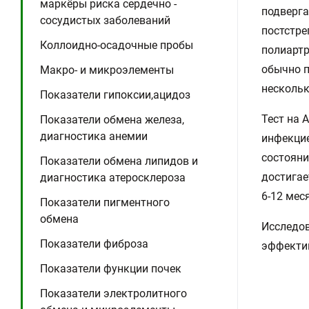
маркёры риска сердечно -
подверга
сосудистых заболеваний
постстре
Коллоидно-осадочные пробы
полиартр
обычно п
Макро- и микроэлементы
нескольк
Показатели гипоксии,ацидоз
Тест на 
Показатели обмена железа,
диагностика анемии
инфекцие
состояни
Показатели обмена липидов и
достигае
диагностика атеросклероза
6-12 мес
Показатели пигментного
обмена
Исследов
Показатели фиброза
эффектив
Показатели функции почек
Показатели электролитного