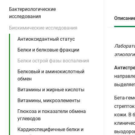
Бактериологические
исследования
Описани
Биохимические исследования
Антиоксидантный статус
Лаборато
Белки и белковые фракции
этиологи
Белки острой фазы воспаления
Антистре
Белковый и аминокислотный
направле
обмен
выделяет
Витамины и жирные кислоты
Бета-гем
Витамины, микроэлементы
стрепток
Глюкоза и показатели обмена
кожи. В 
углеводов
клиничес
Кардиоспецифичные белки и
выздоров