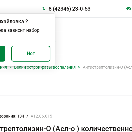
8 (42346) 23-0-53
хайловка
?
ода зависит набор
А
ВАЖНО И ПОЛЕЗНО
Нет
ания
Белки острой фазы воспаления
Антистрептолизин-О (Асл
дования: 134
/
A12.06.015
трептолизин-О (Асл-о ) количественн