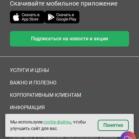
Скачивайте мобильное приложение
Подписаться на новости и акции
УСЛУГИ И ЦЕНЫ
Анализы
ВАЖНО И ПОЛЕЗНО
Комплексы
Документы для заключения договора
КОРПОРАТИВНЫМ КЛИЕНТАМ
УЗИ
Система скидок
Медицинским организациям
ИНФОРМАЦИЯ
ЭКГ/Холтер/СМАД
Подарочные сертификаты
Прочим организациям
О Компании
Мы используем
cookie-файлы
, чтобы
© «ЮНИЛАБ», 2003 - 2026
Понятно
улучшить сайт для вас.
Приемы врачей
Сертификаты на комплексные программы
Контакты
Политика в отношении персональных данных