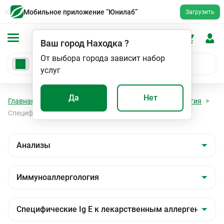
Мобильное приложение “Юнилаб”
Загрузить
Ваш город
Находка
?
От выбора города зависит набор
услуг
Да
Нет
Главная
Анализы
Анализы
Иммуноаллергология
Специфические Ig E к лекарственным аллергенам