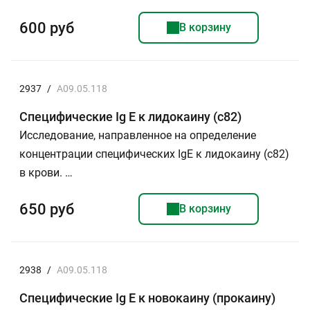
600 руб
В корзину
2937
/
A09.05.118
Специфические Ig E к лидокаину (c82)
Исследование, направленное на определение
концентрации специфических IgE к лидокаину (с82)
в крови. …
650 руб
В корзину
2938
/
A09.05.118
Специфические Ig E к новокаину (прокаину)