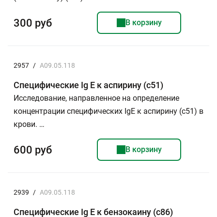
300 руб
В корзину
2957
/
A09.05.118
Специфические Ig E к аспирину (с51)
Исследование, направленное на определение
концентрации специфических IgE к аспирину (с51) в
крови. …
600 руб
В корзину
2939
/
A09.05.118
Специфические Ig E к бензокаину (c86)