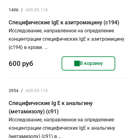
1496
/
A09.05.118
Специфические IgE к азитромицину (c194)
Исследование, направленное на определение
концентрации специфических IgE к азитромицину
(с194) в крови. …
600 руб
В корзину
2954
/
A09.05.118
Специфические Ig E к анальгину
(метамизолу) (с91)
Исследование, направленное на определение
концентрации специфических IgE к анальгину
(метамизолу) (с91) в …