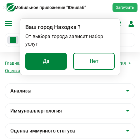
Мобильное приложение “Юнилаб”
Загрузить
Ваш город
Находка
?
От выбора города зависит набор
услуг
Да
Нет
Главная
Анализы
Анализы
Иммуноаллергология
Оценка иммунного статуса
Секреторный IgA