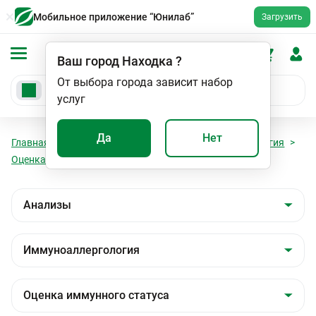
Мобильное приложение “Юнилаб”
Загрузить
Ваш город
Находка
?
От выбора города зависит набор
услуг
Да
Нет
Главная
Анализы
Анализы
Иммуноаллергология
Оценка иммунного статуса
Комплемент С4