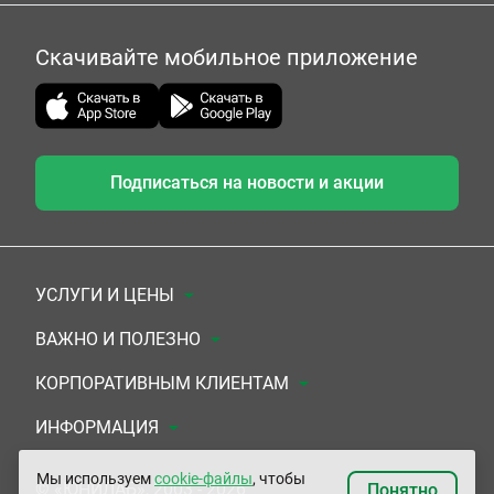
Скачивайте мобильное приложение
Подписаться на новости и акции
УСЛУГИ И ЦЕНЫ
Анализы
ВАЖНО И ПОЛЕЗНО
Комплексы
Документы для заключения договора
КОРПОРАТИВНЫМ КЛИЕНТАМ
УЗИ
Система скидок
Медицинским организациям
ИНФОРМАЦИЯ
ЭКГ/Холтер/СМАД
Подарочные сертификаты
Прочим организациям
О Компании
Мы используем
cookie-файлы
, чтобы
© «ЮНИЛАБ», 2003 - 2026
Понятно