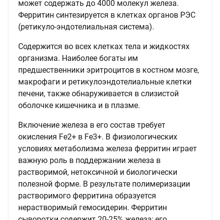
может содержать до 4000 молекул железа.
Ферритин синтезируется в клетках органов РЭС
(ретикуло-эндотелиальная система).
Содержится во всех клетках тела и жидкостях
организма. Наиболее богаты им
предшественники эритроцитов в костном мозге,
макрофаги и ретикулоэндотелиальные клетки
печени, также обнаруживается в слизистой
оболочке кишечника и в плазме.
Включение железа в его состав требует
окисления Fe2+ в Fe3+. В физиологических
условиях метаболизма железа ферритин играет
важную роль в поддержании железа в
растворимой, нетоксичной и биологически
полезной форме. В результате полимеризации
растворимого ферритина образуется
нерастворимый гемосидерин. Ферритин
сыворотки содержит 20-25% железа; его