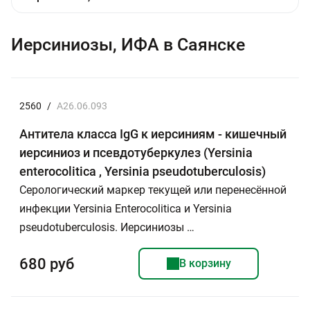
Иерсиниозы, ИФА в Саянске
2560
/
A26.06.093
Антитела класса IgG к иерсиниям - кишечный
иерсиниоз и псевдотуберкулез (Yersinia
enterocolitica , Yersinia pseudotuberculosis)
Серологический маркер текущей или перенесённой
инфекции Yersinia Enterocolitica и Yersinia
pseudotuberculosis. Иерсиниозы …
680 руб
В корзину