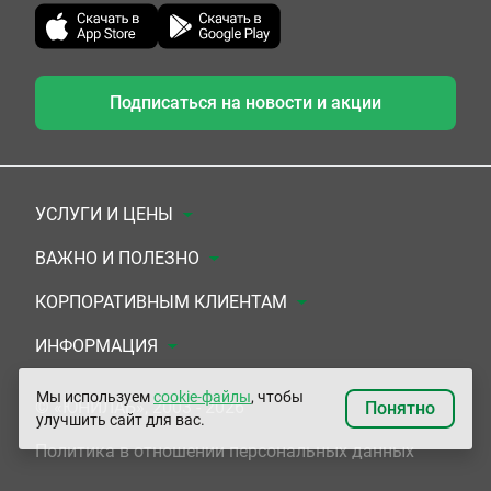
Подписаться на новости и акции
УСЛУГИ И ЦЕНЫ
Анализы
ВАЖНО И ПОЛЕЗНО
Комплексы
Документы для заключения договора
КОРПОРАТИВНЫМ КЛИЕНТАМ
УЗИ
Система скидок
Медицинским организациям
ИНФОРМАЦИЯ
ЭКГ/Холтер/СМАД
Подарочные сертификаты
Прочим организациям
О Компании
Мы используем
cookie-файлы
, чтобы
© «ЮНИЛАБ», 2003 - 2026
Понятно
улучшить сайт для вас.
Приемы врачей
Сертификаты на комплексные программы
Контакты
Политика в отношении персональных данных
Прочие услуги
Застрахованным по ОМС и ДМС
Адреса