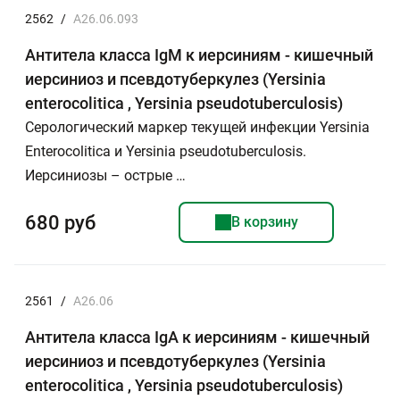
2562
/
A26.06.093
Антитела класса IgM к иерсиниям - кишечный
иерсиниоз и псевдотуберкулез (Yersinia
enterocolitica , Yersinia pseudotuberculosis)
Серологический маркер текущей инфекции Yersinia
Enterocolitica и Yersinia pseudotuberculosis.
Иерсиниозы – острые …
680 руб
В корзину
2561
/
А26.06
Антитела класса IgА к иерсиниям - кишечный
иерсиниоз и псевдотуберкулез (Yersinia
enterocolitica , Yersinia pseudotuberculosis)