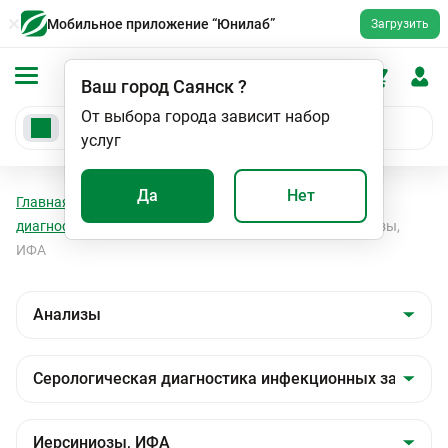
Мобильное приложение “Юнилаб”
Загрузить
Ваш город
Саянск
?
От выбора города зависит набор
услуг
Да
Нет
Главная
Анализы
Анализы
Серологическая
диагностика инфекционных заболеваний
Иерсиниозы,
ИФА