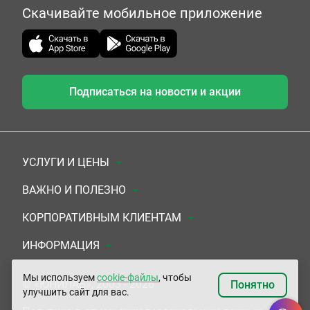
Скачивайте мобильное приложение
Подписаться на новости и акции
УСЛУГИ И ЦЕНЫ
Анализы
ВАЖНО И ПОЛЕЗНО
Комплексы
Документы для заключения договора
КОРПОРАТИВНЫМ КЛИЕНТАМ
УЗИ
Система скидок
Медицинским организациям
ИНФОРМАЦИЯ
ЭКГ/Холтер/СМАД
Подарочные сертификаты
Прочим организациям
О Компании
Мы используем
cookie-файлы
, чтобы
© «ЮНИЛАБ», 2003 - 2026
Понятно
улучшить сайт для вас.
Приемы врачей
Сертификаты на комплексные программы
Контакты