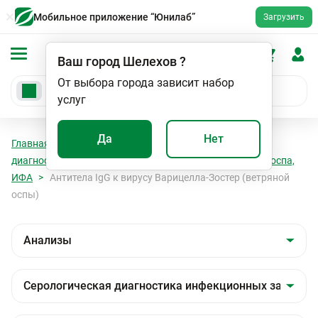
Мобильное приложение “Юнилаб”
Загрузить
Ваш город
Шелехов
?
От выбора города зависит набор
услуг
Да
Нет
Главная
Анализы
Анализы
Серологическая
диагностика инфекционных заболеваний
Ветряная оспа,
ИФА
Антитела IgG к вирусу Варицелла-Зостер (ветряной
оспы)