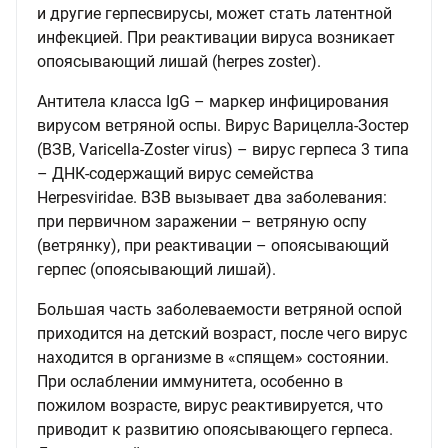
и другие герпесвирусы, может стать латентной
инфекцией. При реактивации вируса возникает
опоясывающий лишай (herpes zoster).
Антитела класса IgG – маркер инфицирования
вирусом ветряной оспы. Вирус Варицелла-Зостер
(ВЗВ, Varicella-Zoster virus) – вирус герпеса 3 типа
– ДНК-содержащий вирус семейства
Herpesviridae. ВЗВ вызывает два заболевания:
при первичном заражении – ветряную оспу
(ветрянку), при реактивации – опоясывающий
герпес (опоясывающий лишай).
Большая часть заболеваемости ветряной оспой
приходится на детский возраст, после чего вирус
находится в организме в «спящем» состоянии.
При ослаблении иммунитета, особенно в
пожилом возрасте, вирус реактивируется, что
приводит к развитию опоясывающего герпеса.