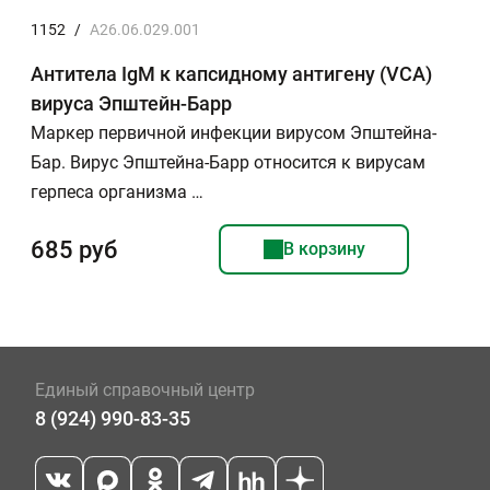
1152
/
A26.06.029.001
Антитела IgМ к капсидному антигену (VCA)
вируса Эпштейн-Барр
Маркер первичной инфекции вирусом Эпштейна-
Бар. Вирус Эпштейна-Барр относится к вирусам
герпеса организма …
685 руб
В корзину
Единый справочный центр
8 (924) 990-83-35