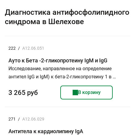
Диагностика антифосфолипидного
синдрома в Шелехове
222
/
A12.06.051
Ауто к Бета -2-гликопротеину IgM и IgG
Исследование, направленное на определение
антител IgG и IgM) к бета-2-гликопротеину 1 в …
3 265 руб
В корзину
271
/
A12.06.029
Антитела к кардиолипину IgA