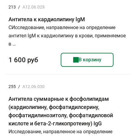
213
/
A12.06.029
Антитела к кардиолипину lgМ
СИсследование, направленное на определение
антител IgM к кардиолипину в крови, применяемое
в …
1 600 руб
В корзину
255
/
A12.06.030
Антитела суммарные к фосфолипидам
(кардиолипину, фосфатидилсерину,
фосфатидилинозитолу, фосфатидиловой
кислоте и бета-2-гликопротеину) IgG
Исследование, направленное на определение