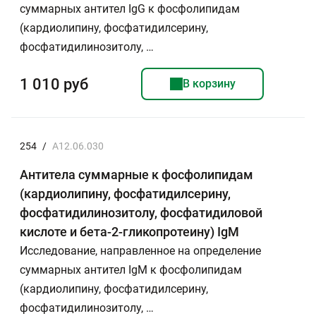
суммарных антител IgG к фосфолипидам
(кардиолипину, фосфатидилсерину,
фосфатидилинозитолу, …
1 010 руб
В корзину
254
/
A12.06.030
Антитела суммарные к фосфолипидам
(кардиолипину, фосфатидилсерину,
фосфатидилинозитолу, фосфатидиловой
кислоте и бета-2-гликопротеину) IgM
Исследование, направленное на определение
суммарных антител IgM к фосфолипидам
(кардиолипину, фосфатидилсерину,
фосфатидилинозитолу, …